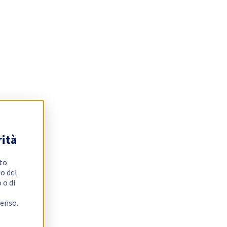
rità
ito
o del
 o di
e
senso.