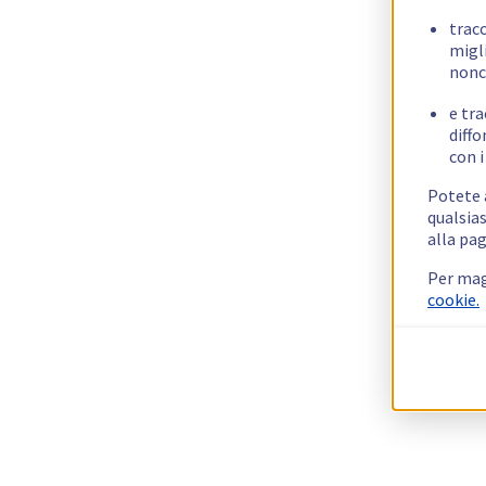
trac
migli
nonc
e tra
diffo
con i
Potete a
qualsias
alla pag
Per mag
cookie.