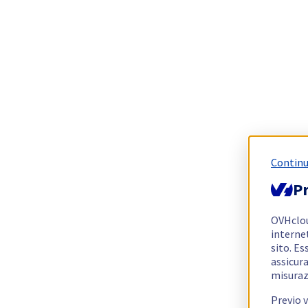
Continu
Pr
OVHclo
interne
sito. Es
assicura
misuraz
Previo 