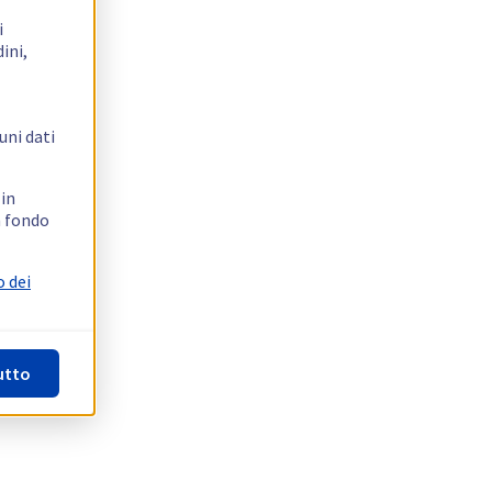
i
ini,
uni dati
 in
n fondo
o dei
utto