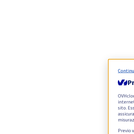
Continu
Pr
OVHclo
interne
sito. Es
assicura
misuraz
Previo 