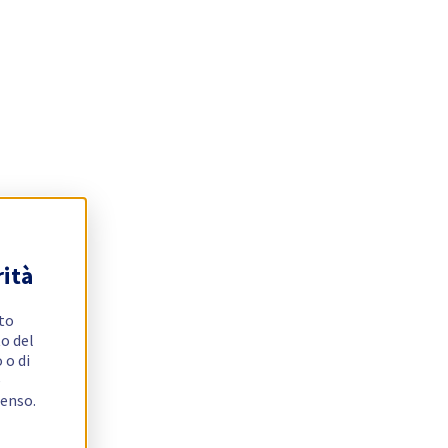
rità
ito
o del
 o di
e
senso.