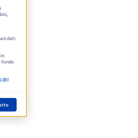
i
ini,
uni dati
 in
n fondo
o dei
utto