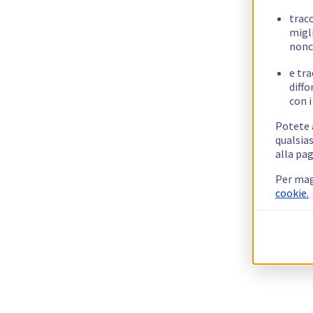
trac
migli
nonc
e tra
diffo
con i
Potete a
qualsias
alla pag
Per mag
cookie.