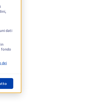
i
ini,
uni dati
 in
n fondo
o dei
utto