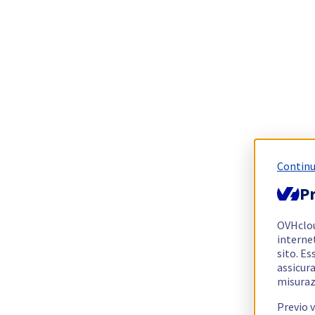
Continu
Pr
OVHclo
interne
sito. Es
assicura
misuraz
Previo 