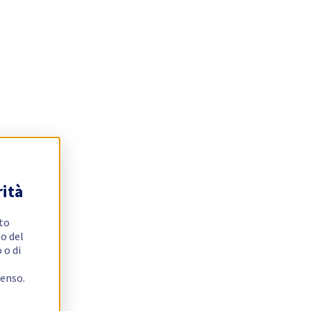
rità
ito
o del
 o di
e
senso.