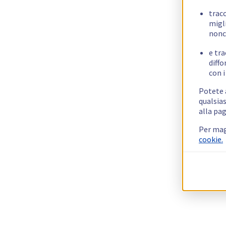
trac
migli
nonc
e tra
diffo
con i
Potete a
qualsias
alla pag
Per mag
cookie.