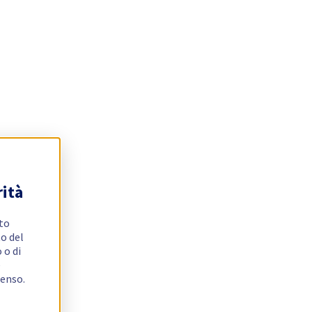
rità
ito
o del
 o di
e
senso.