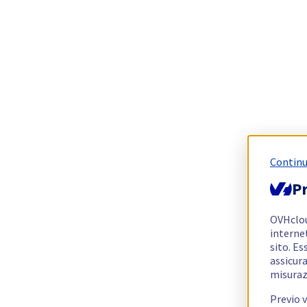
Continu
Pr
OVHclo
interne
sito. Es
assicura
misuraz
Previo 