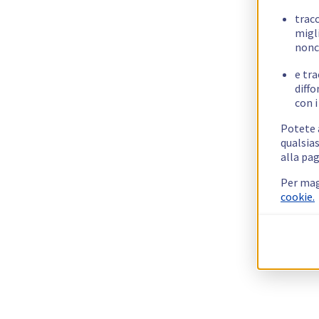
trac
migli
nonc
e tra
diffo
con i
Potete a
qualsias
alla pag
Per mag
cookie.