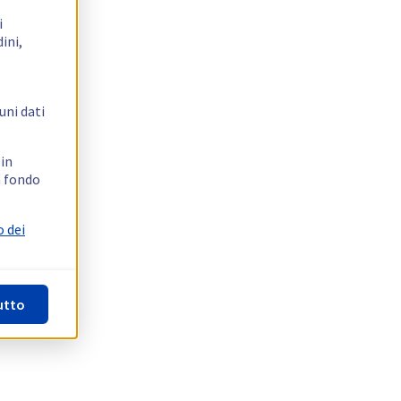
i
ini,
uni dati
 in
n fondo
o dei
utto