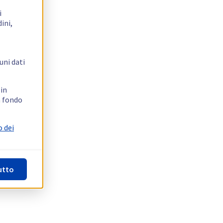
i
ini,
uni dati
 in
n fondo
o dei
utto