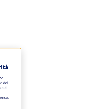
rità
ito
o del
 o di
e
senso.