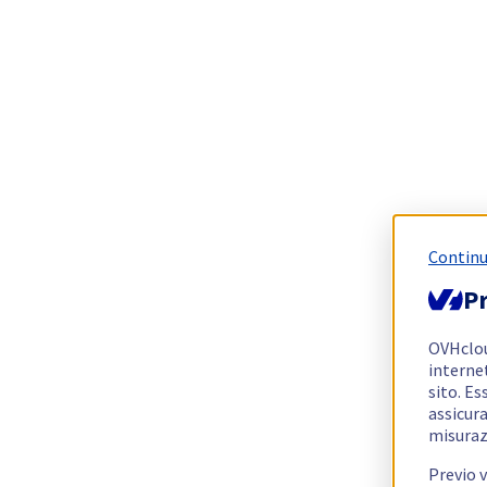
Continu
Pr
OVHclo
interne
sito. Es
assicura
misuraz
Previo 