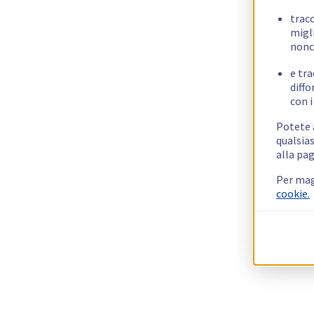
trac
migli
nonc
e tra
diffo
con i
Potete a
qualsias
alla pag
Per mag
cookie.