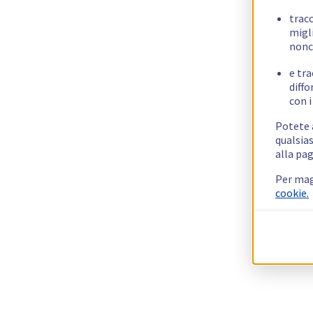
trac
migli
nonc
e tra
diffo
con i
Potete a
qualsias
alla pag
Per mag
cookie.