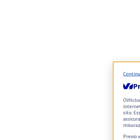
Continu
Pr
OVHclo
interne
sito. Es
assicura
misuraz
Previo 