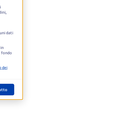
i
ini,
uni dati
 in
n fondo
o dei
utto