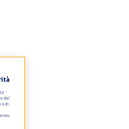
rità
ito
o del
 o di
e
senso.