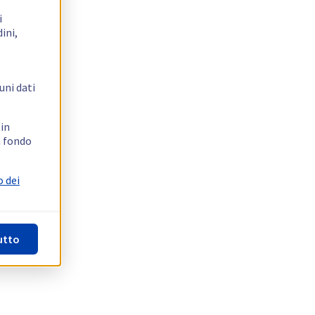
i
ini,
uni dati
 in
n fondo
o dei
utto