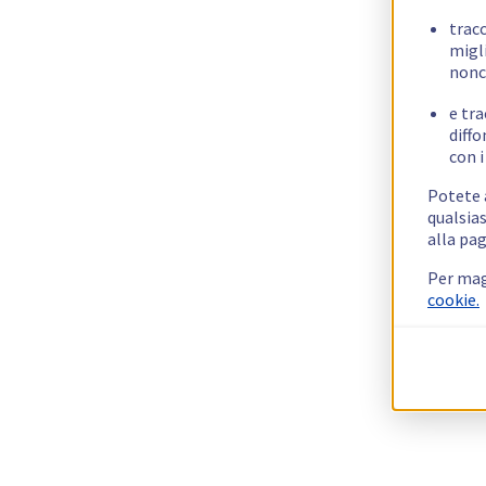
trac
migli
nonc
e tra
diffo
con i
Potete a
qualsias
alla pag
Per mag
cookie.