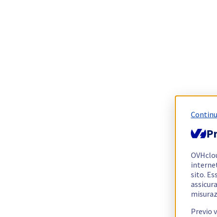
Continu
Pr
OVHclo
interne
sito. Es
assicura
misuraz
Previo 