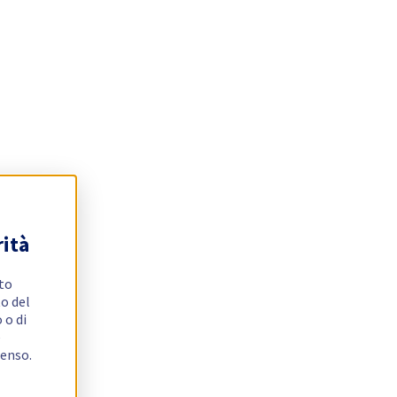
rità
ito
o del
 o di
e
senso.