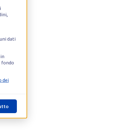
i
ini,
uni dati
 in
n fondo
o dei
utto