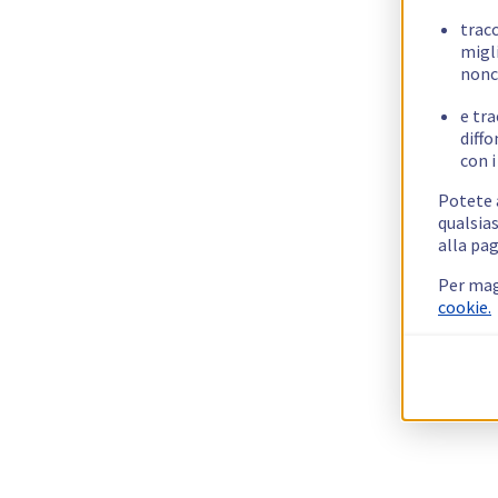
trac
migli
nonc
e tra
diffo
con i
Potete a
qualsias
alla pag
Per mag
cookie.