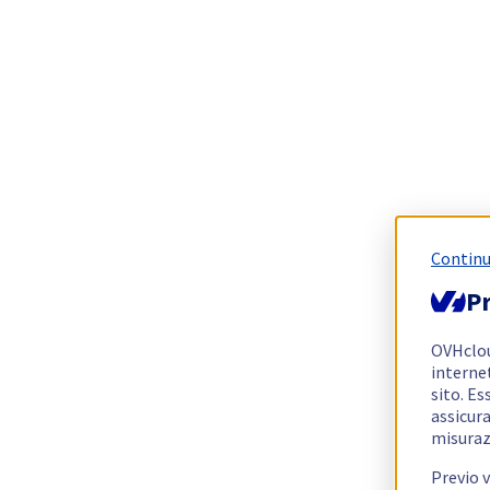
Continu
Pr
OVHclo
interne
sito. Es
assicura
misuraz
Previo 