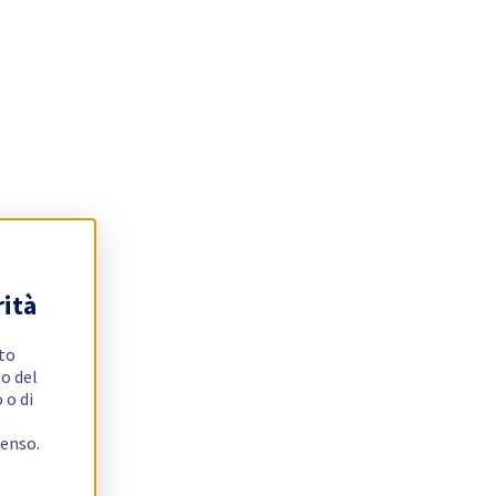
rità
ito
o del
 o di
e
senso.