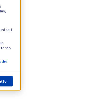
i
ini,
uni dati
 in
n fondo
o dei
utto