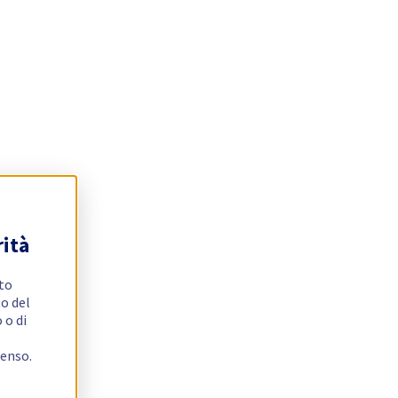
rità
ito
o del
 o di
e
senso.