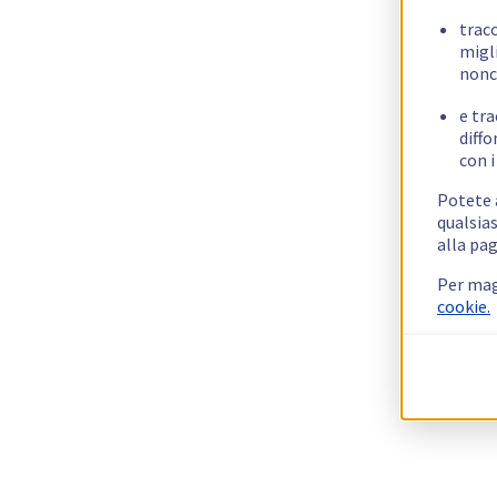
trac
migli
nonc
e tra
diffo
con i
Potete a
qualsias
alla pag
Per mag
cookie.