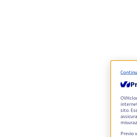
Continu
Pr
OVHclo
interne
sito. Es
assicura
misuraz
Previo 