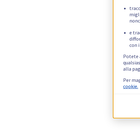
trac
migli
nonc
e tra
diffo
con i
Potete a
qualsias
alla pag
Per mag
cookie.