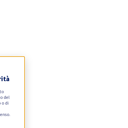
rità
ito
o del
 o di
e
senso.