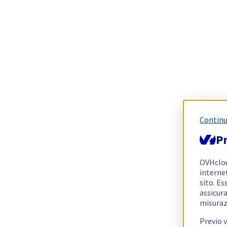
Continu
Pr
OVHclo
interne
sito. Es
assicura
misuraz
Previo 