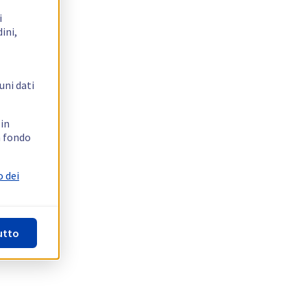
i
ini,
uni dati
 in
n fondo
o dei
utto