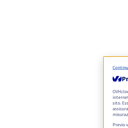
Continu
Pr
OVHclo
interne
sito. Es
assicura
misuraz
Previo 