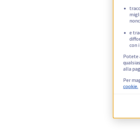
trac
migli
nonc
e tra
diffo
con i
Potete a
qualsias
alla pag
Per mag
cookie.