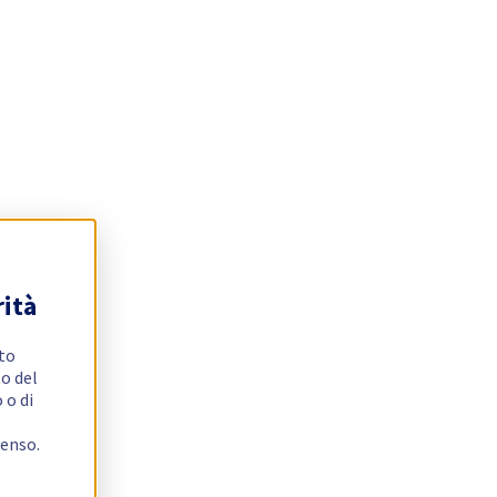
rità
ito
o del
 o di
e
senso.