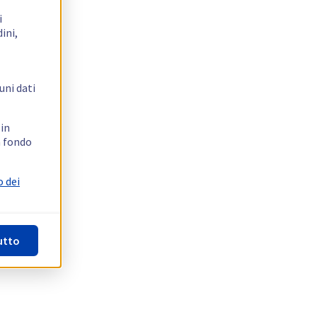
i
ini,
uni dati
 in
n fondo
o dei
utto