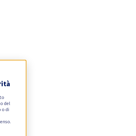
rità
ito
o del
 o di
e
senso.