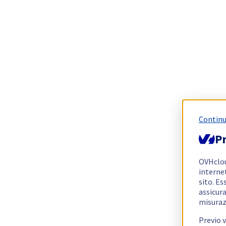
Continu
Pr
OVHclo
interne
sito. Es
assicura
misuraz
Previo 