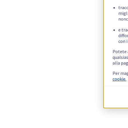
trac
migli
nonc
e tra
diffo
con i
Potete a
qualsias
alla pag
Per mag
cookie.