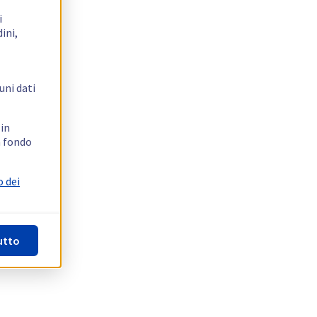
i
ini,
uni dati
 in
n fondo
o dei
utto