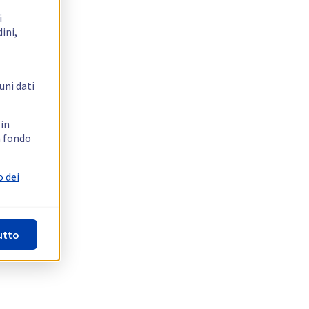
i
ini,
uni dati
 in
n fondo
o dei
utto