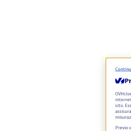
Continu
Pr
OVHclo
interne
sito. Es
assicura
misuraz
Previo 