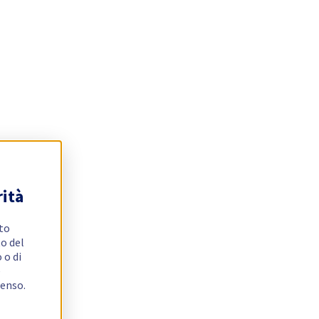
rità
ito
o del
 o di
e
senso.