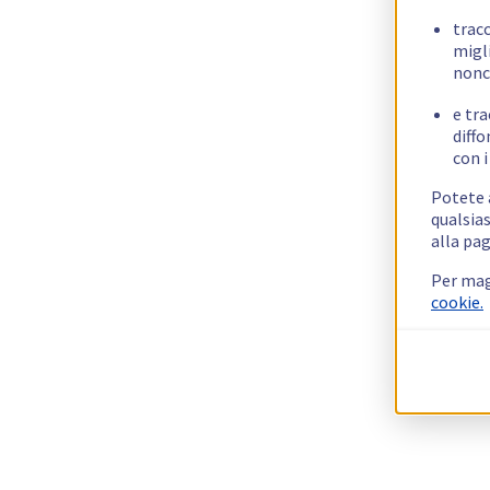
trac
migli
nonc
e tra
diffo
con i
Potete a
qualsias
alla pag
Per mag
cookie.