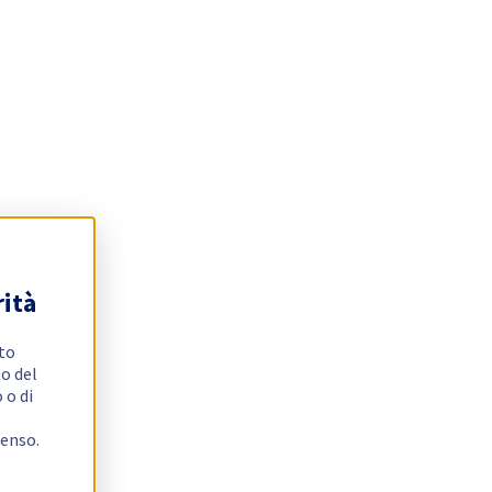
rità
ito
o del
 o di
e
senso.