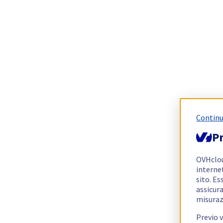
Continu
Pr
OVHclo
interne
sito. Es
assicura
misuraz
Previo 