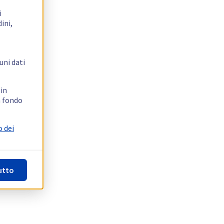
i
ini,
uni dati
 in
n fondo
o dei
utto