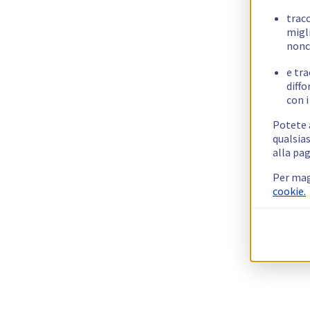
trac
migli
nonc
e tra
diffo
con i
Potete a
qualsias
alla pag
Per mag
cookie.