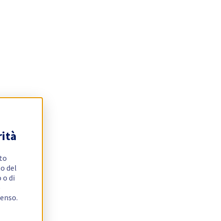
rità
ito
o del
 o di
e
senso.