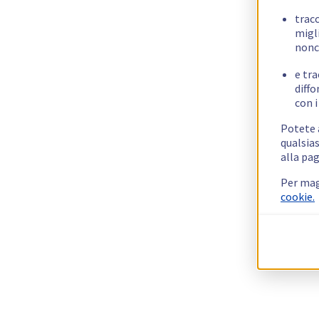
trac
migli
nonc
e tra
diffo
con i
Potete a
qualsias
alla pag
Per mag
cookie.