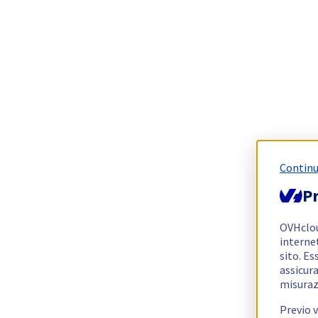
Continu
Pr
OVHclo
interne
sito. Es
assicura
misuraz
Previo 