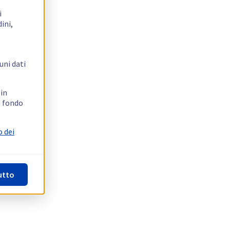
i
ini,
uni dati
 in
n fondo
o dei
utto