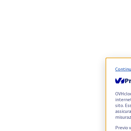
Continu
Pr
OVHclo
interne
sito. Es
assicura
misuraz
Previo 