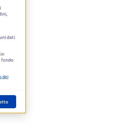
i
ini,
uni dati
 in
n fondo
o dei
utto