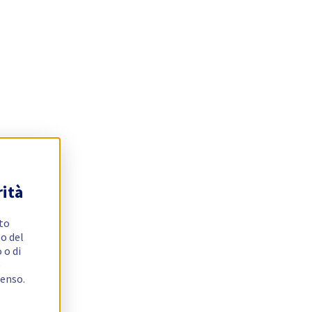
rità
ito
o del
 o di
e
senso.