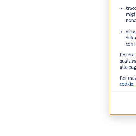
trac
migli
nonc
e tra
diffo
con i
Potete a
qualsias
alla pag
Per mag
cookie.