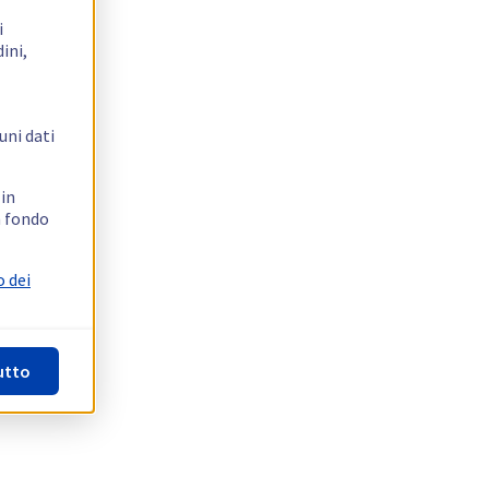
i
ini,
uni dati
 in
n fondo
o dei
utto