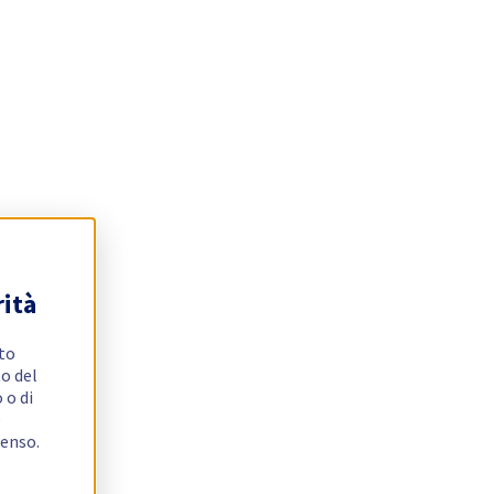
rità
ito
o del
 o di
e
senso.