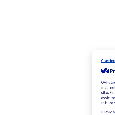
Continu
Pr
OVHclo
interne
sito. Es
assicura
misuraz
Previo 