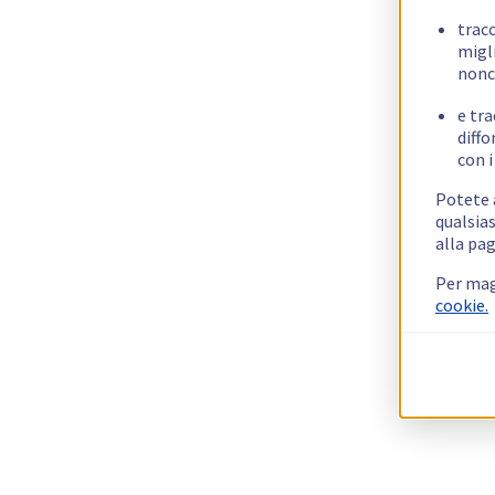
trac
migli
nonc
e tra
diffo
con i
Potete a
qualsias
alla pag
Per mag
cookie.