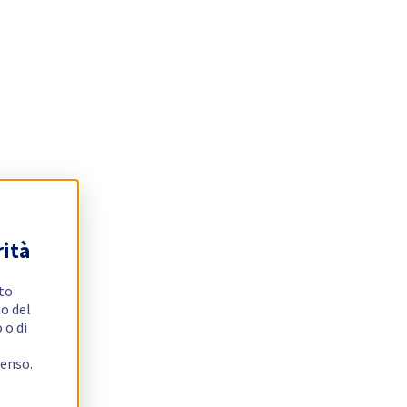
rità
ito
o del
 o di
e
senso.