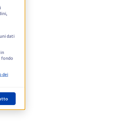
i
ini,
uni dati
 in
n fondo
o dei
utto