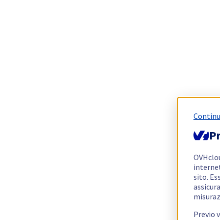
Continu
Pr
OVHclo
interne
sito. Es
assicura
misuraz
Previo 