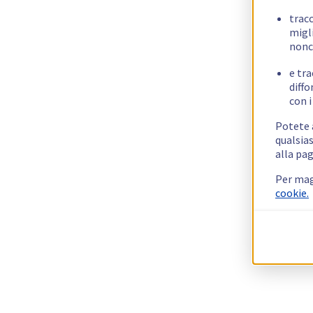
trac
migli
nonc
e tra
diffo
con i
Potete a
qualsias
alla pag
Per mag
cookie.