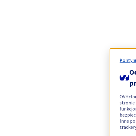
Kontynu
O
p
OVHclo
stronie
funkcjo
bezpiec
Inne po
tracker