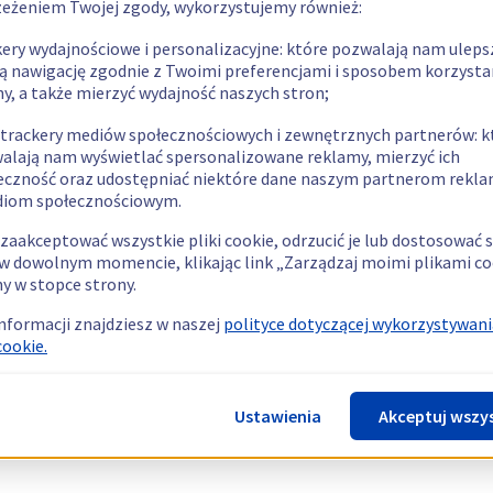
zeżeniem Twojej zgody, wykorzystujemy również:
kery wydajnościowe i personalizacyjne: które pozwalają nam uleps
ą nawigację zgodnie z Twoimi preferencjami i sposobem korzysta
ny, a także mierzyć wydajność naszych stron;
 trackery mediów społecznościowych i zewnętrznych partnerów: k
alają nam wyświetlać spersonalizowane reklamy, mierzyć ich
eczność oraz udostępniać niektóre dane naszym partnerom rek
diom społecznościowym.
zaakceptować wszystkie pliki cookie, odrzucić je lub dostosować 
w dowolnym momencie, klikając link „Zarządzaj moimi plikami co
y w stopce strony.
informacji znajdziesz w naszej
polityce dotyczącej wykorzystywani
cookie.
Ustawienia
Akceptuj wszy