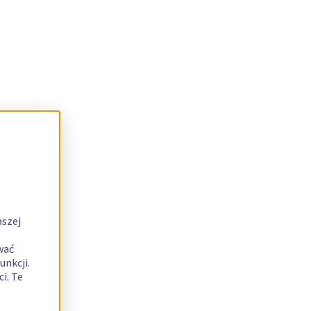
aszej
wać
unkcji.
i. Te