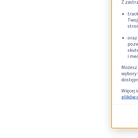
Z zastr
trac
Twoj
stro
oraz
pozw
skut
i me
Możesz 
wybory 
dostępn
Więcej 
plików 