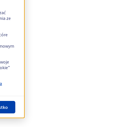
zać
nia ze
tóre
lamowym
swoje
okie”
a
stko