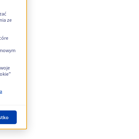
zać
nia ze
tóre
lamowym
swoje
okie”
a
stko