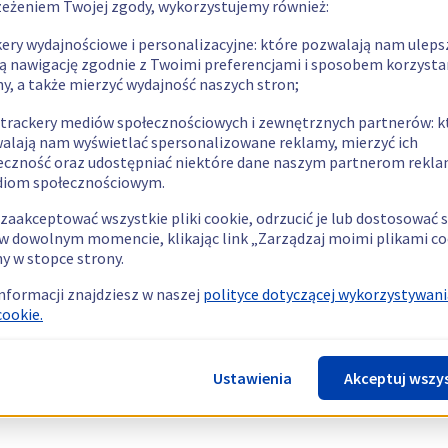
zeżeniem Twojej zgody, wykorzystujemy również:
kery wydajnościowe i personalizacyjne: które pozwalają nam uleps
ą nawigację zgodnie z Twoimi preferencjami i sposobem korzysta
ny, a także mierzyć wydajność naszych stron;
 trackery mediów społecznościowych i zewnętrznych partnerów: k
alają nam wyświetlać spersonalizowane reklamy, mierzyć ich
eczność oraz udostępniać niektóre dane naszym partnerom rek
diom społecznościowym.
zaakceptować wszystkie pliki cookie, odrzucić je lub dostosować 
w dowolnym momencie, klikając link „Zarządzaj moimi plikami co
y w stopce strony.
informacji znajdziesz w naszej
polityce dotyczącej wykorzystywani
cookie.
Ustawienia
Akceptuj wszy