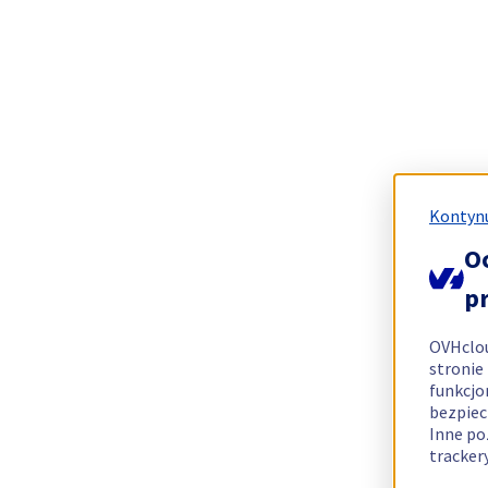
Kontynu
O
p
OVHclo
stronie
funkcjo
bezpiec
Inne po
tracker