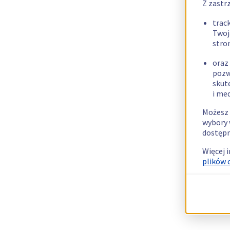
Z zastr
trac
Twoj
stro
oraz
pozw
skut
i me
Możesz 
wybory 
dostępn
Więcej 
plików 