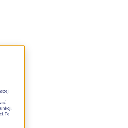
aszej
wać
unkcji.
i. Te