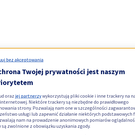
uj bez akceptowania
chrona Twojej prywatności jest naszym
riorytetem
ud oraz
jej partnerzy
wykorzystują pliki cookie i inne trackery na n
 internetowej. Niektóre trackery są niezbędne do prawidłowego
nowania strony. Pozwalają nam one w szczególności zagwaranto
zeństwo usługi lub zapewnić działanie niektórych podstawowych f
zwalają nam na prowadzenie anonimowych pomiarów oglądalnośc
y są zwolnione z obowiązku uzyskania zgody.