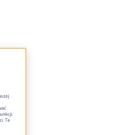
aszej
wać
unkcji.
i. Te