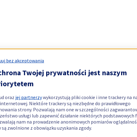
uj bez akceptowania
chrona Twojej prywatności jest naszym
riorytetem
ud oraz
jej partnerzy
wykorzystują pliki cookie i inne trackery na n
 internetowej. Niektóre trackery są niezbędne do prawidłowego
nowania strony. Pozwalają nam one w szczególności zagwaranto
zeństwo usługi lub zapewnić działanie niektórych podstawowych f
zwalają nam na prowadzenie anonimowych pomiarów oglądalnośc
y są zwolnione z obowiązku uzyskania zgody.