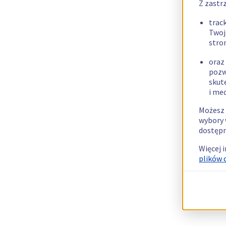
Z zastr
trac
Twoj
stro
oraz
pozw
skut
i me
Możesz 
wybory 
dostępn
Więcej 
plików 