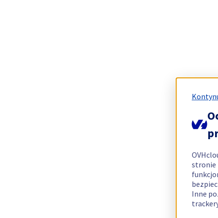
Kontynu
O
p
OVHclo
stronie
funkcjo
bezpiec
Inne po
tracker