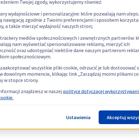
zeżeniem Twojej zgody, wykorzystujemy również:
kery wydajnościowe i personalizacyjne: które pozwalają nam uleps
ą nawigację zgodnie z Twoimi preferencjami i sposobem korzysta
ny, a także mierzyć wydajność naszych stron;
 trackery mediów społecznościowych i zewnętrznych partnerów: k
alają nam wyświetlać spersonalizowane reklamy, mierzyć ich
eczność oraz udostępniać niektóre dane naszym partnerom rek
diom społecznościowym.
zaakceptować wszystkie pliki cookie, odrzucić je lub dostosować 
w dowolnym momencie, klikając link „Zarządzaj moimi plikami co
y w stopce strony.
informacji znajdziesz w naszej
polityce dotyczącej wykorzystywani
cookie.
Ustawienia
Akceptuj wszy