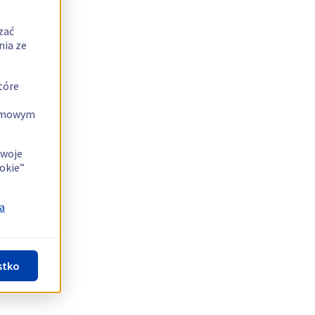
zać
nia ze
tóre
lamowym
swoje
okie”
a
stko