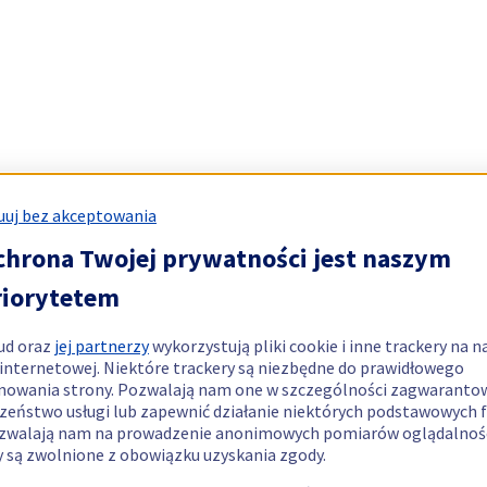
uj bez akceptowania
chrona Twojej prywatności jest naszym
riorytetem
ud oraz
jej partnerzy
wykorzystują pliki cookie i inne trackery na n
 internetowej. Niektóre trackery są niezbędne do prawidłowego
nowania strony. Pozwalają nam one w szczególności zagwaranto
zeństwo usługi lub zapewnić działanie niektórych podstawowych f
zwalają nam na prowadzenie anonimowych pomiarów oglądalnośc
y są zwolnione z obowiązku uzyskania zgody.