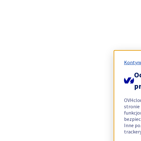
Kontynu
O
p
OVHclo
stronie
funkcjo
bezpiec
Inne po
tracker