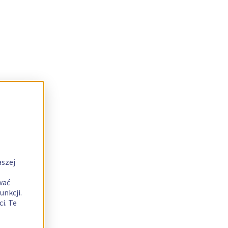
aszej
wać
unkcji.
i. Te