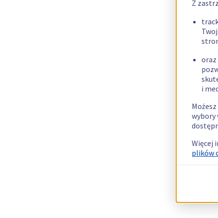
Z zastr
trac
Twoj
stro
oraz
pozw
skut
i me
Możesz 
wybory 
dostępn
Więcej 
plików 