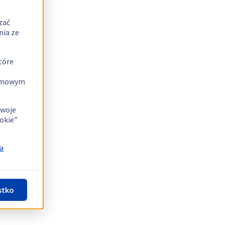
zać
nia ze
tóre
lamowym
swoje
okie”
a
stko