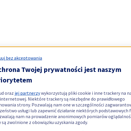
uj bez akceptowania
chrona Twojej prywatności jest naszym
riorytetem
ud oraz
jej partnerzy
wykorzystują pliki cookie i inne trackery na n
 internetowej. Niektóre trackery są niezbędne do prawidłowego
nowania strony. Pozwalają nam one w szczególności zagwaranto
zeństwo usługi lub zapewnić działanie niektórych podstawowych f
zwalają nam na prowadzenie anonimowych pomiarów oglądalnośc
y są zwolnione z obowiązku uzyskania zgody.