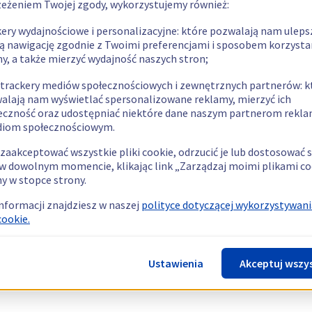
zeżeniem Twojej zgody, wykorzystujemy również:
kery wydajnościowe i personalizacyjne: które pozwalają nam uleps
ą nawigację zgodnie z Twoimi preferencjami i sposobem korzysta
ny, a także mierzyć wydajność naszych stron;
 trackery mediów społecznościowych i zewnętrznych partnerów: k
alają nam wyświetlać spersonalizowane reklamy, mierzyć ich
eczność oraz udostępniać niektóre dane naszym partnerom rek
diom społecznościowym.
zaakceptować wszystkie pliki cookie, odrzucić je lub dostosować 
w dowolnym momencie, klikając link „Zarządzaj moimi plikami co
y w stopce strony.
informacji znajdziesz w naszej
polityce dotyczącej wykorzystywani
cookie.
Ustawienia
Akceptuj wszy