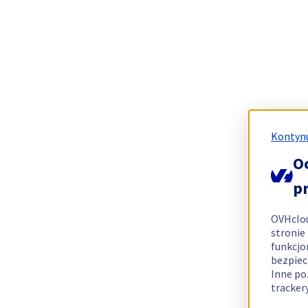
Kontynu
O
p
OVHclo
stronie
funkcjo
bezpiec
Inne po
tracker