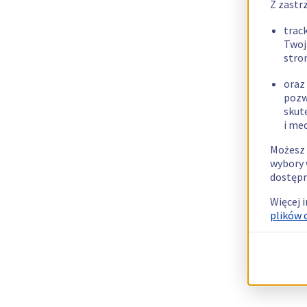
Z zastr
trac
Twoj
stro
oraz
pozw
skut
i me
Możesz 
wybory 
dostępn
Więcej 
plików 