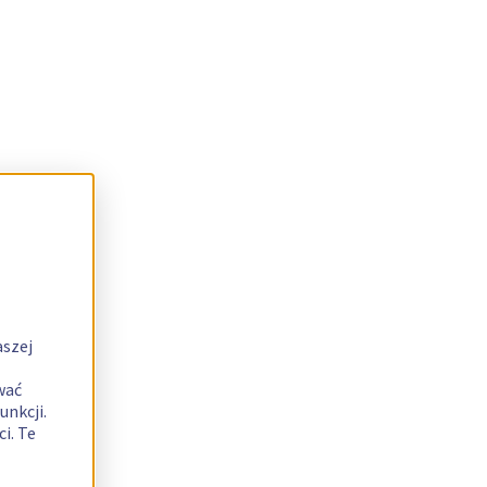
aszej
wać
unkcji.
i. Te