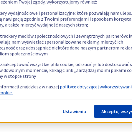
zeżeniem Twojej zgody, wykorzystujemy również:
kery wydajnościowe i personalizacyjne: które pozwalają nam uleps
ą nawigację zgodnie z Twoimi preferencjami i sposobem korzysta
ny, a także mierzyć wydajność naszych stron;
 trackery mediów społecznościowych i zewnętrznych partnerów: k
alają nam wyświetlać spersonalizowane reklamy, mierzyć ich
eczność oraz udostępniać niektóre dane naszym partnerom rek
diom społecznościowym.
zaakceptować wszystkie pliki cookie, odrzucić je lub dostosować 
w dowolnym momencie, klikając link „Zarządzaj moimi plikami co
y w stopce strony.
informacji znajdziesz w naszej
polityce dotyczącej wykorzystywani
cookie.
Ustawienia
Akceptuj wszy