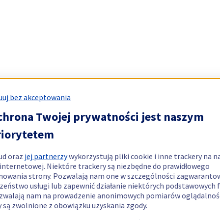
uj bez akceptowania
chrona Twojej prywatności jest naszym
riorytetem
ud oraz
jej partnerzy
wykorzystują pliki cookie i inne trackery na n
 internetowej. Niektóre trackery są niezbędne do prawidłowego
nowania strony. Pozwalają nam one w szczególności zagwaranto
zeństwo usługi lub zapewnić działanie niektórych podstawowych f
zwalają nam na prowadzenie anonimowych pomiarów oglądalnośc
y są zwolnione z obowiązku uzyskania zgody.