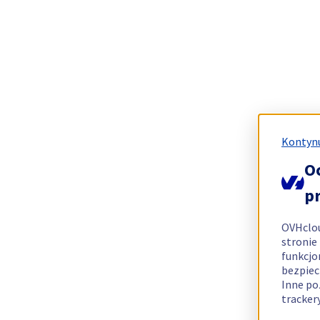
Kontynu
O
p
OVHclo
stronie
funkcjo
bezpiec
Inne po
tracker