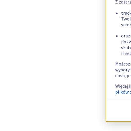
Z zastr
trac
Twoj
stro
oraz
pozw
skut
i me
Możesz 
wybory 
dostępn
Więcej 
plików 