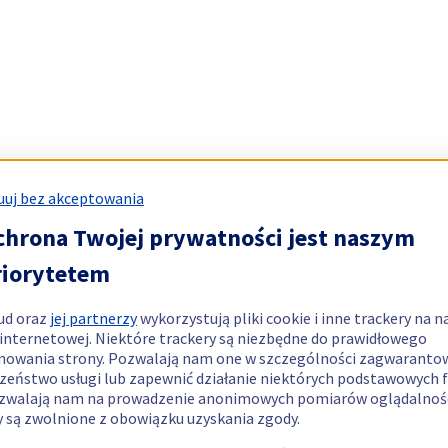
uj bez akceptowania
chrona Twojej prywatności jest naszym
riorytetem
ud oraz
jej partnerzy
wykorzystują pliki cookie i inne trackery na n
 internetowej. Niektóre trackery są niezbędne do prawidłowego
nowania strony. Pozwalają nam one w szczególności zagwaranto
zeństwo usługi lub zapewnić działanie niektórych podstawowych f
zwalają nam na prowadzenie anonimowych pomiarów oglądalnośc
y są zwolnione z obowiązku uzyskania zgody.