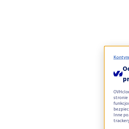
Kontynu
O
p
OVHclo
stronie
funkcjo
bezpiec
Inne po
tracker