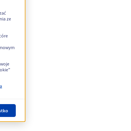
zać
nia ze
tóre
lamowym
swoje
okie”
a
stko