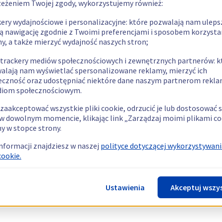
zeżeniem Twojej zgody, wykorzystujemy również:
kery wydajnościowe i personalizacyjne: które pozwalają nam uleps
ą nawigację zgodnie z Twoimi preferencjami i sposobem korzysta
ny, a także mierzyć wydajność naszych stron;
 trackery mediów społecznościowych i zewnętrznych partnerów: k
alają nam wyświetlać spersonalizowane reklamy, mierzyć ich
eczność oraz udostępniać niektóre dane naszym partnerom rek
diom społecznościowym.
zaakceptować wszystkie pliki cookie, odrzucić je lub dostosować 
w dowolnym momencie, klikając link „Zarządzaj moimi plikami co
y w stopce strony.
informacji znajdziesz w naszej
polityce dotyczącej wykorzystywani
cookie.
Ustawienia
Akceptuj wszy