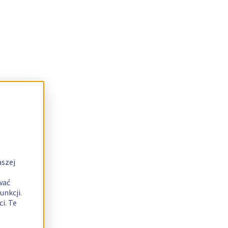
aszej
wać
unkcji.
i. Te