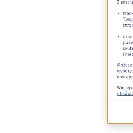
Z zastr
trac
Twoj
stro
oraz
pozw
skut
i me
Możesz 
wybory 
dostępn
Więcej 
plików 