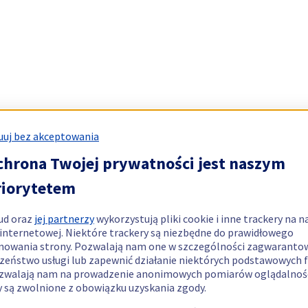
uj bez akceptowania
chrona Twojej prywatności jest naszym
riorytetem
ud oraz
jej partnerzy
wykorzystują pliki cookie i inne trackery na n
 internetowej. Niektóre trackery są niezbędne do prawidłowego
nowania strony. Pozwalają nam one w szczególności zagwaranto
zeństwo usługi lub zapewnić działanie niektórych podstawowych f
zwalają nam na prowadzenie anonimowych pomiarów oglądalnośc
y są zwolnione z obowiązku uzyskania zgody.