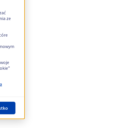
zać
nia ze
tóre
lamowym
swoje
okie”
a
stko