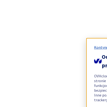
Kontynu
O
p
OVHclo
stronie
funkcjo
bezpiec
Inne po
tracker