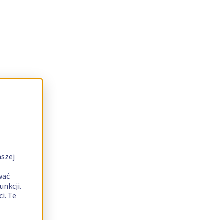
aszej
wać
unkcji.
i. Te