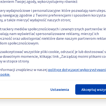
zeżeniem Twojej zgody, wykorzystujemy również:
kery wydajnościowe i personalizacyjne: które pozwalają nam uleps
ą nawigację zgodnie z Twoimi preferencjami i sposobem korzysta
ny, a także mierzyć wydajność naszych stron;
 trackery mediów społecznościowych i zewnętrznych partnerów: k
alają nam wyświetlać spersonalizowane reklamy, mierzyć ich
eczność oraz udostępniać niektóre dane naszym partnerom rek
diom społecznościowym.
zaakceptować wszystkie pliki cookie, odrzucić je lub dostosować 
w dowolnym momencie, klikając link „Zarządzaj moimi plikami co
y w stopce strony.
informacji znajdziesz w naszej
polityce dotyczącej wykorzystywani
cookie.
Ustawienia
Akceptuj wszy