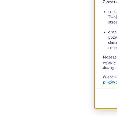
Z zastr
trac
Twoj
stro
oraz
pozw
skut
i me
Możesz 
wybory 
dostępn
Więcej 
plików 