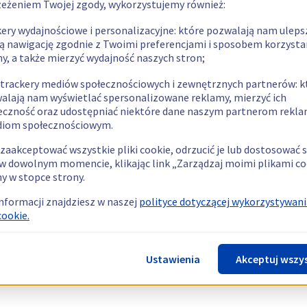
zeżeniem Twojej zgody, wykorzystujemy również:
kery wydajnościowe i personalizacyjne: które pozwalają nam uleps
ą nawigację zgodnie z Twoimi preferencjami i sposobem korzysta
ny, a także mierzyć wydajność naszych stron;
 trackery mediów społecznościowych i zewnętrznych partnerów: k
alają nam wyświetlać spersonalizowane reklamy, mierzyć ich
eczność oraz udostępniać niektóre dane naszym partnerom rek
diom społecznościowym.
zaakceptować wszystkie pliki cookie, odrzucić je lub dostosować 
w dowolnym momencie, klikając link „Zarządzaj moimi plikami co
y w stopce strony.
informacji znajdziesz w naszej
polityce dotyczącej wykorzystywani
cookie.
Ustawienia
Akceptuj wszy