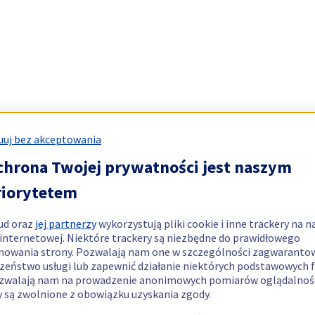
uj bez akceptowania
chrona Twojej prywatności jest naszym
riorytetem
ud oraz
jej partnerzy
wykorzystują pliki cookie i inne trackery na n
 internetowej. Niektóre trackery są niezbędne do prawidłowego
nowania strony. Pozwalają nam one w szczególności zagwaranto
zeństwo usługi lub zapewnić działanie niektórych podstawowych f
zwalają nam na prowadzenie anonimowych pomiarów oglądalnośc
y są zwolnione z obowiązku uzyskania zgody.