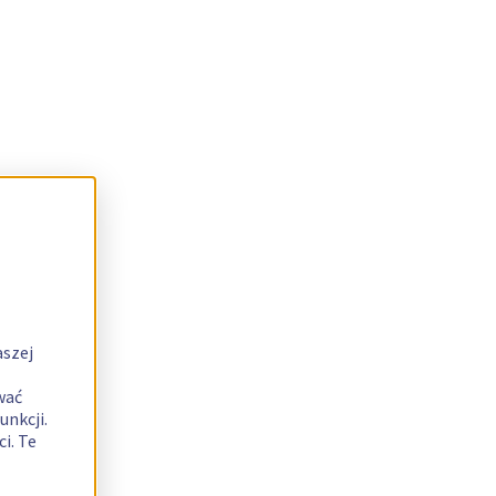
aszej
wać
unkcji.
i. Te