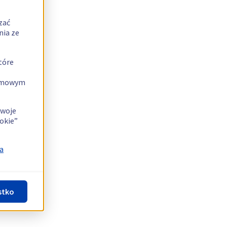
zać
nia ze
tóre
lamowym
swoje
okie”
a
stko