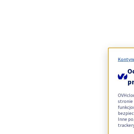
Kontynu
O
p
OVHclo
stronie
funkcjo
bezpiec
Inne po
tracker