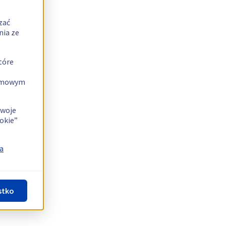
zać
nia ze
tóre
lamowym
swoje
okie”
a
stko