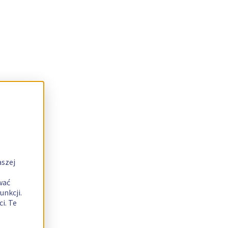
aszej
wać
unkcji.
i. Te