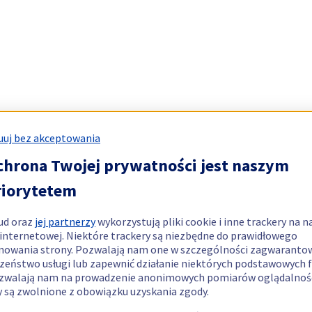
uj bez akceptowania
chrona Twojej prywatności jest naszym
riorytetem
ud oraz
jej partnerzy
wykorzystują pliki cookie i inne trackery na n
 internetowej. Niektóre trackery są niezbędne do prawidłowego
nowania strony. Pozwalają nam one w szczególności zagwaranto
zeństwo usługi lub zapewnić działanie niektórych podstawowych f
zwalają nam na prowadzenie anonimowych pomiarów oglądalnośc
y są zwolnione z obowiązku uzyskania zgody.