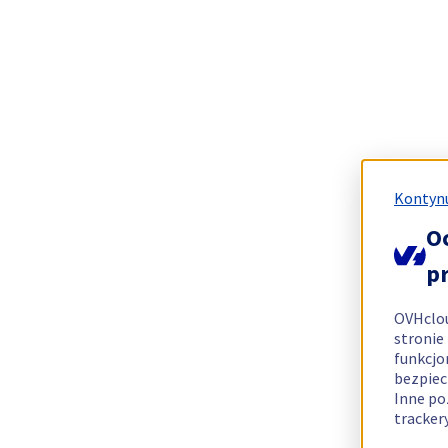
Kontynu
O
p
OVHclo
stronie
funkcjo
bezpiec
Inne po
tracker