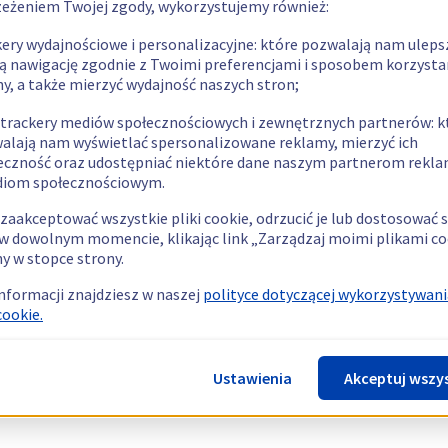
zeżeniem Twojej zgody, wykorzystujemy również:
kery wydajnościowe i personalizacyjne: które pozwalają nam uleps
ą nawigację zgodnie z Twoimi preferencjami i sposobem korzysta
ny, a także mierzyć wydajność naszych stron;
 trackery mediów społecznościowych i zewnętrznych partnerów: k
alają nam wyświetlać spersonalizowane reklamy, mierzyć ich
eczność oraz udostępniać niektóre dane naszym partnerom rek
diom społecznościowym.
zaakceptować wszystkie pliki cookie, odrzucić je lub dostosować 
w dowolnym momencie, klikając link „Zarządzaj moimi plikami co
y w stopce strony.
informacji znajdziesz w naszej
polityce dotyczącej wykorzystywani
cookie.
Ustawienia
Akceptuj wszy