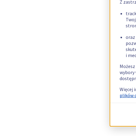
Z zastr
trac
Twoj
stro
oraz
pozw
skut
i me
Możesz 
wybory 
dostępn
Więcej 
plików 