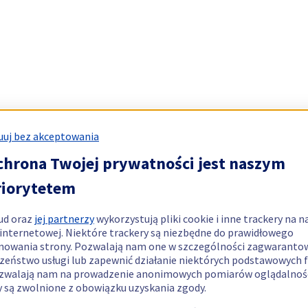
uj bez akceptowania
chrona Twojej prywatności jest naszym
riorytetem
ud oraz
jej partnerzy
wykorzystują pliki cookie i inne trackery na n
 internetowej. Niektóre trackery są niezbędne do prawidłowego
nowania strony. Pozwalają nam one w szczególności zagwaranto
zeństwo usługi lub zapewnić działanie niektórych podstawowych f
zwalają nam na prowadzenie anonimowych pomiarów oglądalnośc
y są zwolnione z obowiązku uzyskania zgody.