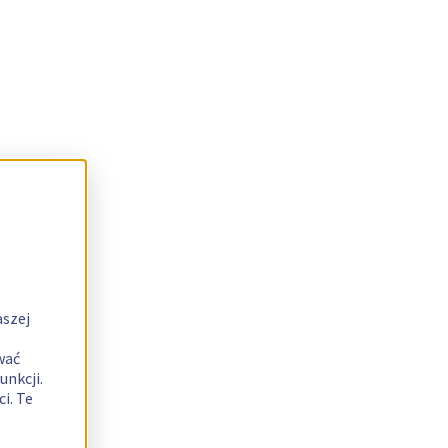
aszej
wać
unkcji.
i. Te