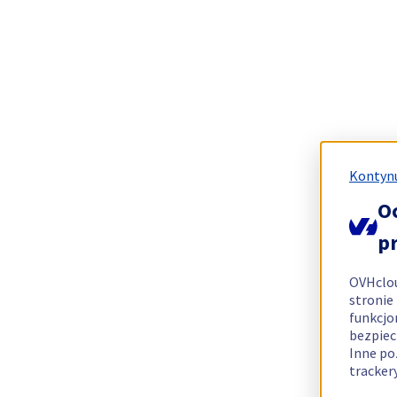
Kontynu
O
p
OVHclo
stronie
funkcjo
bezpiec
Inne po
tracker