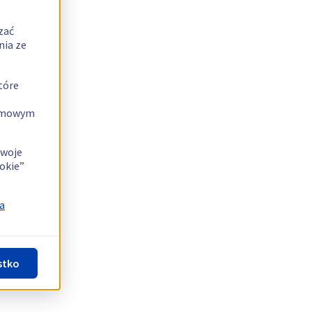
zać
nia ze
tóre
lamowym
swoje
okie”
a
stko