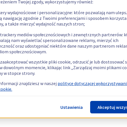
zeżeniem Twojej zgody, wykorzystujemy również:
kery wydajnościowe i personalizacyjne: które pozwalają nam uleps
ą nawigację zgodnie z Twoimi preferencjami i sposobem korzysta
ny, a także mierzyć wydajność naszych stron;
 trackery mediów społecznościowych i zewnętrznych partnerów: k
alają nam wyświetlać spersonalizowane reklamy, mierzyć ich
eczność oraz udostępniać niektóre dane naszym partnerom rek
diom społecznościowym.
zaakceptować wszystkie pliki cookie, odrzucić je lub dostosować 
w dowolnym momencie, klikając link „Zarządzaj moimi plikami co
y w stopce strony.
informacji znajdziesz w naszej
polityce dotyczącej wykorzystywani
cookie.
Ustawienia
Akceptuj wszy