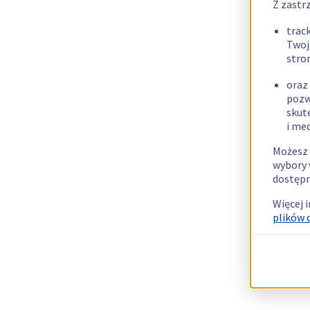
Z zastr
trac
Twoj
stro
oraz
pozw
skut
i me
Możesz 
wybory 
dostępn
Więcej 
plików 