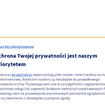
uj bez akceptowania
chrona Twojej prywatności jest naszym
riorytetem
ud oraz
jej partnerzy
wykorzystują pliki cookie i inne trackery na n
 internetowej. Niektóre trackery są niezbędne do prawidłowego
nowania strony. Pozwalają nam one w szczególności zagwaranto
zeństwo usługi lub zapewnić działanie niektórych podstawowych f
zwalają nam na prowadzenie anonimowych pomiarów oglądalnośc
y są zwolnione z obowiązku uzyskania zgody.