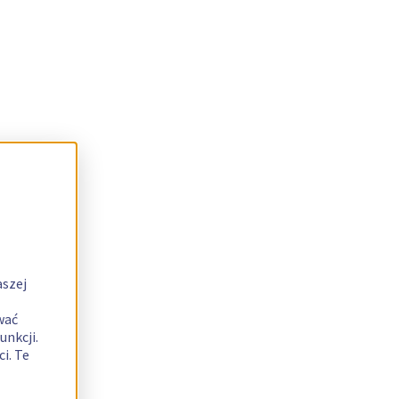
aszej
wać
unkcji.
i. Te