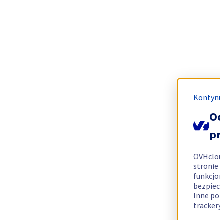
Kontynu
O
p
OVHclo
stronie
funkcjo
bezpiec
Inne po
tracker