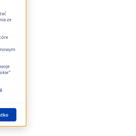
zać
nia ze
tóre
lamowym
swoje
okie”
a
stko