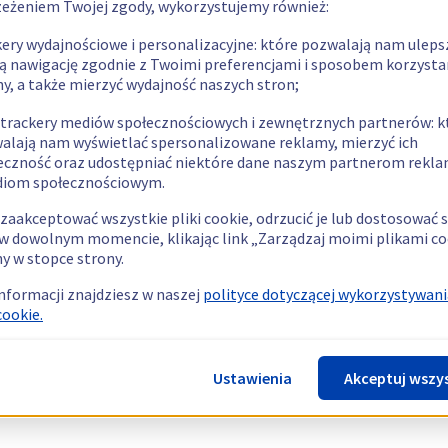
zeżeniem Twojej zgody, wykorzystujemy również:
kery wydajnościowe i personalizacyjne: które pozwalają nam uleps
ą nawigację zgodnie z Twoimi preferencjami i sposobem korzysta
ny, a także mierzyć wydajność naszych stron;
 trackery mediów społecznościowych i zewnętrznych partnerów: k
alają nam wyświetlać spersonalizowane reklamy, mierzyć ich
eczność oraz udostępniać niektóre dane naszym partnerom rek
diom społecznościowym.
zaakceptować wszystkie pliki cookie, odrzucić je lub dostosować 
w dowolnym momencie, klikając link „Zarządzaj moimi plikami co
y w stopce strony.
informacji znajdziesz w naszej
polityce dotyczącej wykorzystywani
cookie.
Ustawienia
Akceptuj wszy