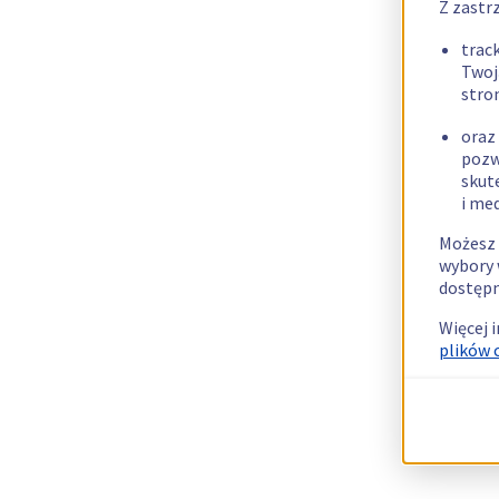
Z zastr
trac
Twoj
stro
oraz
pozw
skut
i me
Możesz 
wybory 
dostępn
Więcej 
plików 