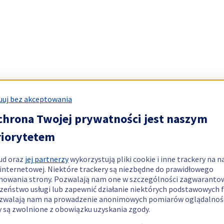
uj bez akceptowania
chrona Twojej prywatności jest naszym
riorytetem
ud oraz
jej partnerzy
wykorzystują pliki cookie i inne trackery na n
 internetowej. Niektóre trackery są niezbędne do prawidłowego
nowania strony. Pozwalają nam one w szczególności zagwaranto
zeństwo usługi lub zapewnić działanie niektórych podstawowych f
zwalają nam na prowadzenie anonimowych pomiarów oglądalnośc
y są zwolnione z obowiązku uzyskania zgody.