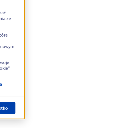
zać
nia ze
tóre
lamowym
swoje
okie”
a
stko