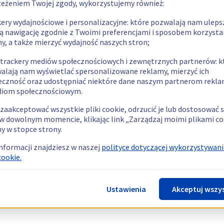
zeżeniem Twojej zgody, wykorzystujemy również:
kery wydajnościowe i personalizacyjne: które pozwalają nam uleps
ą nawigację zgodnie z Twoimi preferencjami i sposobem korzysta
ny, a także mierzyć wydajność naszych stron;
 trackery mediów społecznościowych i zewnętrznych partnerów: k
alają nam wyświetlać spersonalizowane reklamy, mierzyć ich
eczność oraz udostępniać niektóre dane naszym partnerom rek
diom społecznościowym.
zaakceptować wszystkie pliki cookie, odrzucić je lub dostosować 
w dowolnym momencie, klikając link „Zarządzaj moimi plikami co
y w stopce strony.
informacji znajdziesz w naszej
polityce dotyczącej wykorzystywani
cookie.
Ustawienia
Akceptuj wszy