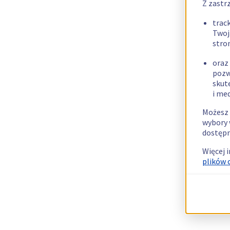
Z zastr
trac
Twoj
stro
oraz
pozw
skut
i me
Możesz 
wybory 
dostępn
Więcej 
plików 