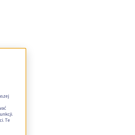
aszej
wać
unkcji.
i. Te