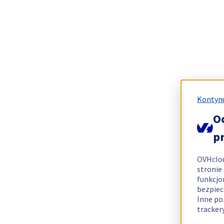
Kontynu
O
p
OVHclo
stronie
funkcjo
bezpiec
Inne po
tracker