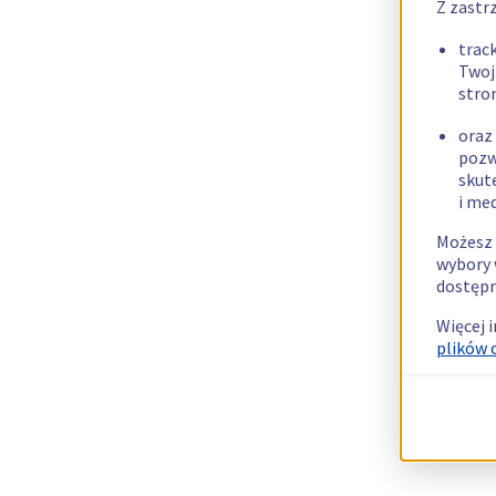
Z zastr
trac
Twoj
stro
oraz
pozw
skut
i me
Możesz 
wybory 
dostępn
Więcej 
plików 