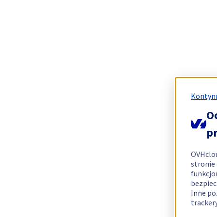
Kontynu
O
p
OVHclo
stronie
funkcjo
bezpiec
Inne po
tracker