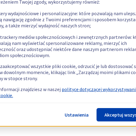
zeżeniem Twojej zgody, wykorzystujemy również:
kery wydajnościowe i personalizacyjne: które pozwalają nam uleps
ą nawigację zgodnie z Twoimi preferencjami i sposobem korzysta
ny, a także mierzyć wydajność naszych stron;
 trackery mediów społecznościowych i zewnętrznych partnerów: k
alają nam wyświetlać spersonalizowane reklamy, mierzyć ich
eczność oraz udostępniać niektóre dane naszym partnerom rek
diom społecznościowym.
zaakceptować wszystkie pliki cookie, odrzucić je lub dostosować 
w dowolnym momencie, klikając link „Zarządzaj moimi plikami co
y w stopce strony.
informacji znajdziesz w naszej
polityce dotyczącej wykorzystywani
cookie.
Ustawienia
Akceptuj wszy