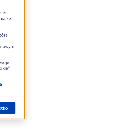
zać
nia ze
tóre
lamowym
swoje
okie”
a
stko