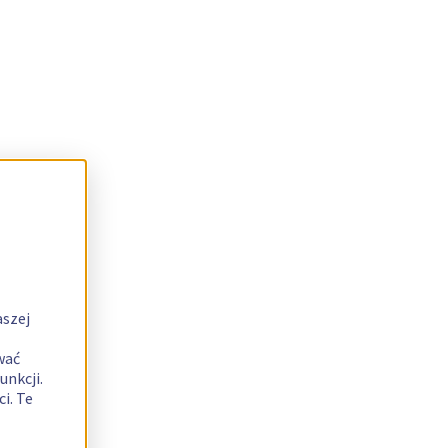
aszej
wać
unkcji.
i. Te