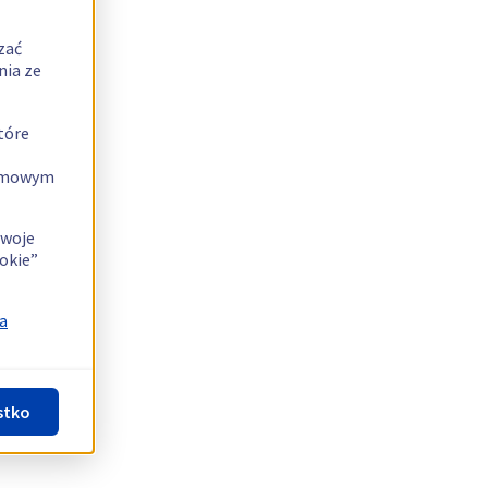
zać
nia ze
tóre
lamowym
swoje
okie”
a
stko