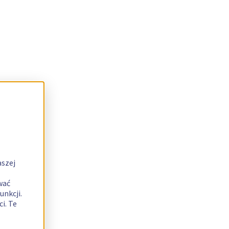
aszej
wać
unkcji.
i. Te