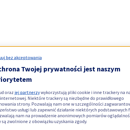
uj bez akceptowania
chrona Twojej prywatności jest naszym
riorytetem
ud oraz
jej partnerzy
wykorzystują pliki cookie i inne trackery na n
 internetowej. Niektóre trackery są niezbędne do prawidłowego
nowania strony. Pozwalają nam one w szczególności zagwaranto
zeństwo usługi lub zapewnić działanie niektórych podstawowych f
zwalają nam na prowadzenie anonimowych pomiarów oglądalnośc
y są zwolnione z obowiązku uzyskania zgody.