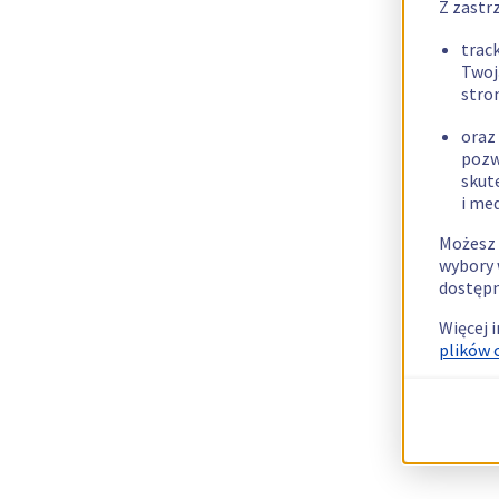
Z zastr
trac
Twoj
stro
oraz
pozw
skut
i me
Możesz 
wybory 
dostępn
Więcej 
plików 