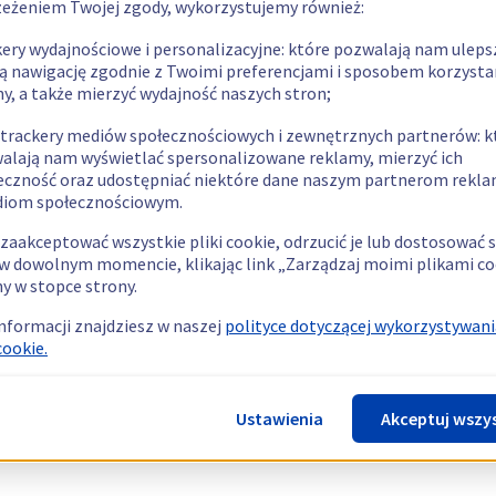
zeżeniem Twojej zgody, wykorzystujemy również:
kery wydajnościowe i personalizacyjne: które pozwalają nam uleps
ą nawigację zgodnie z Twoimi preferencjami i sposobem korzysta
ny, a także mierzyć wydajność naszych stron;
 trackery mediów społecznościowych i zewnętrznych partnerów: k
alają nam wyświetlać spersonalizowane reklamy, mierzyć ich
eczność oraz udostępniać niektóre dane naszym partnerom rek
diom społecznościowym.
zaakceptować wszystkie pliki cookie, odrzucić je lub dostosować 
w dowolnym momencie, klikając link „Zarządzaj moimi plikami co
y w stopce strony.
informacji znajdziesz w naszej
polityce dotyczącej wykorzystywani
cookie.
Ustawienia
Akceptuj wszy