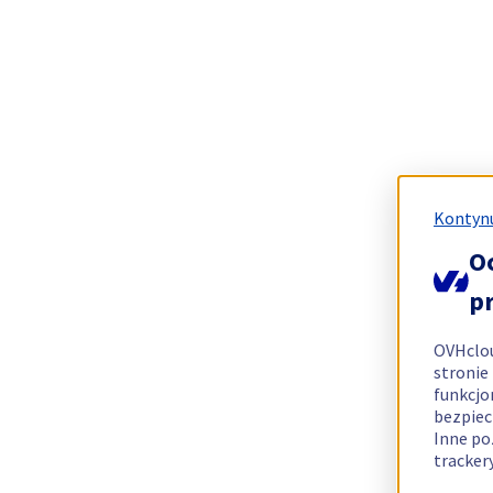
Kontynu
O
p
OVHclo
stronie
funkcjo
bezpiec
Inne po
tracker