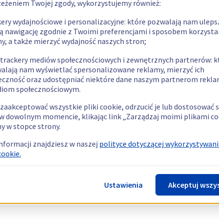
zeżeniem Twojej zgody, wykorzystujemy również:
kery wydajnościowe i personalizacyjne: które pozwalają nam uleps
ą nawigację zgodnie z Twoimi preferencjami i sposobem korzysta
ny, a także mierzyć wydajność naszych stron;
 trackery mediów społecznościowych i zewnętrznych partnerów: k
alają nam wyświetlać spersonalizowane reklamy, mierzyć ich
eczność oraz udostępniać niektóre dane naszym partnerom rek
diom społecznościowym.
zaakceptować wszystkie pliki cookie, odrzucić je lub dostosować 
w dowolnym momencie, klikając link „Zarządzaj moimi plikami co
y w stopce strony.
informacji znajdziesz w naszej
polityce dotyczącej wykorzystywani
cookie.
Ustawienia
Akceptuj wszy