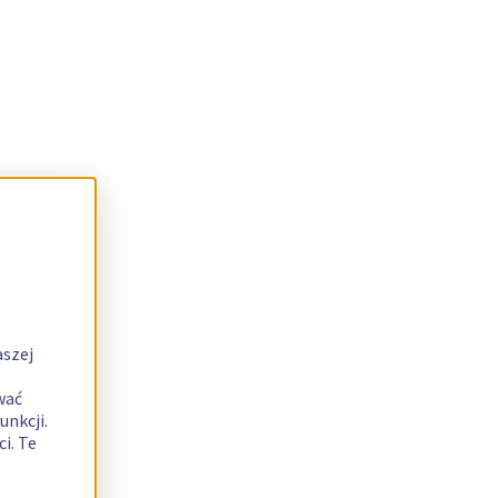
aszej
wać
unkcji.
i. Te