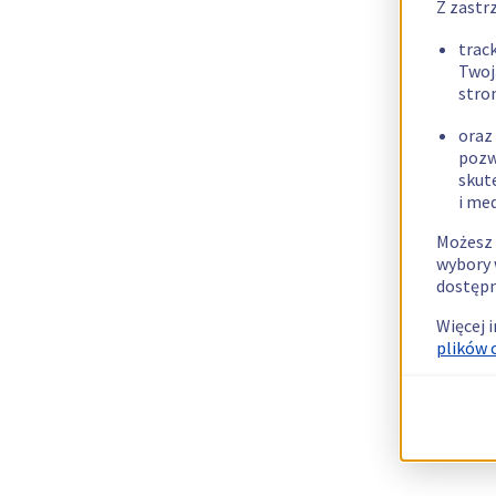
Z zastr
trac
Twoj
stro
oraz
pozw
skut
i me
Możesz 
wybory 
dostępn
Więcej 
plików 