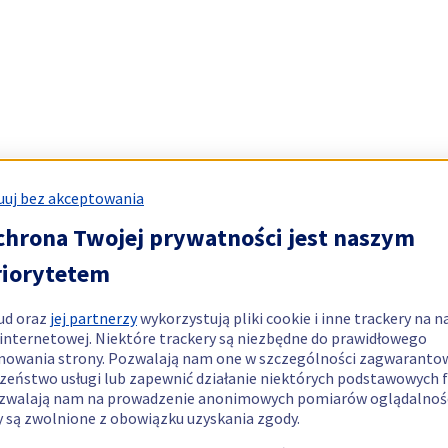
uj bez akceptowania
chrona Twojej prywatności jest naszym
riorytetem
ud oraz
jej partnerzy
wykorzystują pliki cookie i inne trackery na n
 internetowej. Niektóre trackery są niezbędne do prawidłowego
nowania strony. Pozwalają nam one w szczególności zagwaranto
zeństwo usługi lub zapewnić działanie niektórych podstawowych f
zwalają nam na prowadzenie anonimowych pomiarów oglądalnośc
y są zwolnione z obowiązku uzyskania zgody.