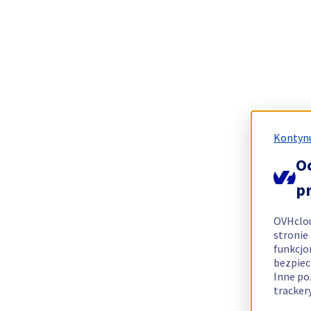
Kontynu
O
p
OVHclo
stronie
funkcjo
bezpiec
Inne po
tracker