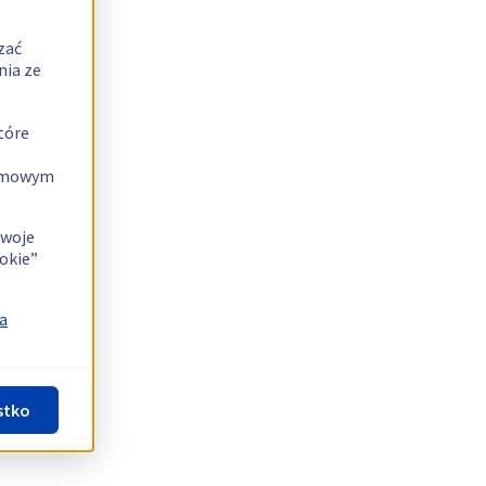
zać
nia ze
tóre
lamowym
swoje
okie”
a
stko