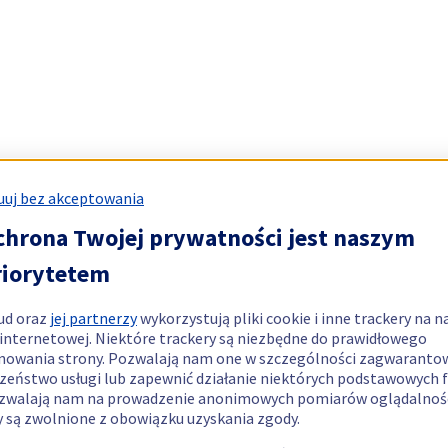
uj bez akceptowania
chrona Twojej prywatności jest naszym
riorytetem
ud oraz
jej partnerzy
wykorzystują pliki cookie i inne trackery na n
 internetowej. Niektóre trackery są niezbędne do prawidłowego
nowania strony. Pozwalają nam one w szczególności zagwaranto
zeństwo usługi lub zapewnić działanie niektórych podstawowych f
zwalają nam na prowadzenie anonimowych pomiarów oglądalnośc
y są zwolnione z obowiązku uzyskania zgody.