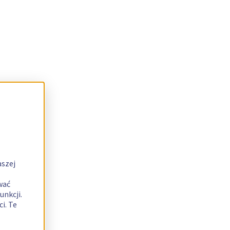
aszej
wać
unkcji.
i. Te