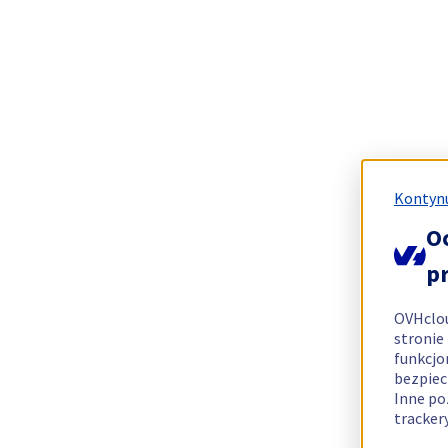
Kontynu
O
p
OVHclo
stronie
funkcjo
bezpiec
Inne po
tracker