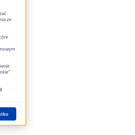
zać
nia ze
tóre
lamowym
swoje
okie”
a
stko