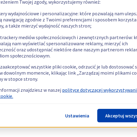
zeżeniem Twojej zgody, wykorzystujemy również:
kery wydajnościowe i personalizacyjne: które pozwalają nam uleps
ą nawigację zgodnie z Twoimi preferencjami i sposobem korzysta
ny, a także mierzyć wydajność naszych stron;
 trackery mediów społecznościowych i zewnętrznych partnerów: k
alają nam wyświetlać spersonalizowane reklamy, mierzyć ich
eczność oraz udostępniać niektóre dane naszym partnerom rek
diom społecznościowym.
zaakceptować wszystkie pliki cookie, odrzucić je lub dostosować 
w dowolnym momencie, klikając link „Zarządzaj moimi plikami co
y w stopce strony.
informacji znajdziesz w naszej
polityce dotyczącej wykorzystywani
cookie.
Ustawienia
Akceptuj wszy