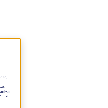
aszej
wać
unkcji.
i. Te