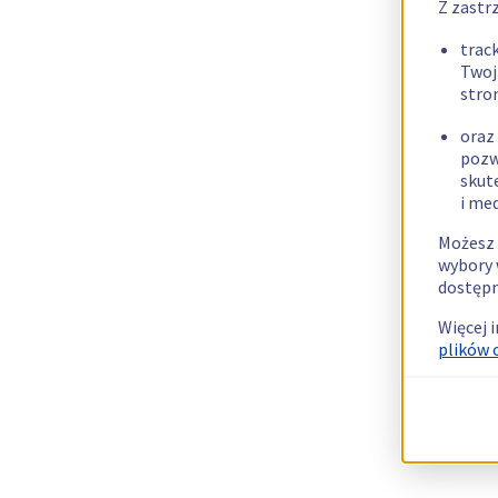
Z zastr
trac
Twoj
stro
oraz
pozw
skut
i me
Możesz 
wybory 
dostępn
Więcej 
plików 