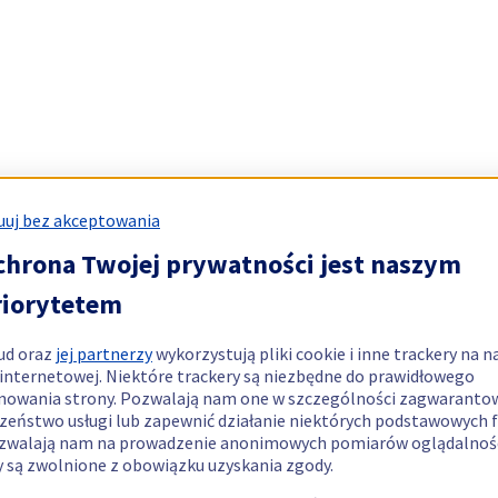
uj bez akceptowania
chrona Twojej prywatności jest naszym
riorytetem
ud oraz
jej partnerzy
wykorzystują pliki cookie i inne trackery na n
 internetowej. Niektóre trackery są niezbędne do prawidłowego
nowania strony. Pozwalają nam one w szczególności zagwaranto
zeństwo usługi lub zapewnić działanie niektórych podstawowych f
zwalają nam na prowadzenie anonimowych pomiarów oglądalnośc
y są zwolnione z obowiązku uzyskania zgody.