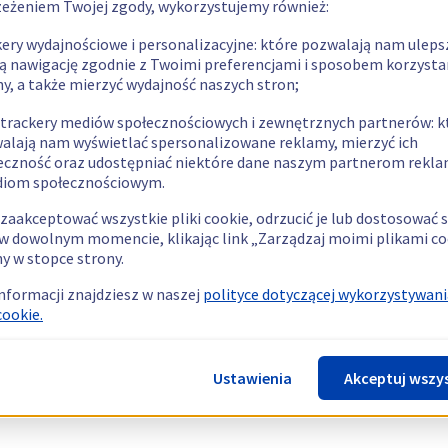
zeżeniem Twojej zgody, wykorzystujemy również:
kery wydajnościowe i personalizacyjne: które pozwalają nam uleps
ą nawigację zgodnie z Twoimi preferencjami i sposobem korzysta
ny, a także mierzyć wydajność naszych stron;
 trackery mediów społecznościowych i zewnętrznych partnerów: k
alają nam wyświetlać spersonalizowane reklamy, mierzyć ich
eczność oraz udostępniać niektóre dane naszym partnerom rek
diom społecznościowym.
zaakceptować wszystkie pliki cookie, odrzucić je lub dostosować 
w dowolnym momencie, klikając link „Zarządzaj moimi plikami co
y w stopce strony.
informacji znajdziesz w naszej
polityce dotyczącej wykorzystywani
cookie.
Ustawienia
Akceptuj wszy