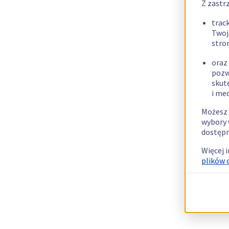
Z zastr
trac
Twoj
stro
oraz
pozw
skut
i me
Możesz 
wybory 
dostępn
Więcej 
plików 