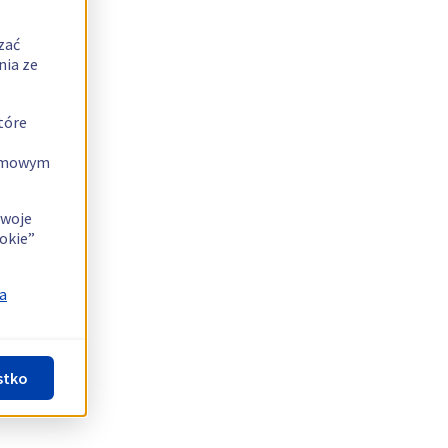
zać
nia ze
tóre
lamowym
swoje
okie”
a
stko