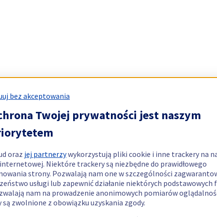
uj bez akceptowania
chrona Twojej prywatności jest naszym
riorytetem
ud oraz
jej partnerzy
wykorzystują pliki cookie i inne trackery na n
 internetowej. Niektóre trackery są niezbędne do prawidłowego
nowania strony. Pozwalają nam one w szczególności zagwaranto
zeństwo usługi lub zapewnić działanie niektórych podstawowych f
zwalają nam na prowadzenie anonimowych pomiarów oglądalnośc
y są zwolnione z obowiązku uzyskania zgody.