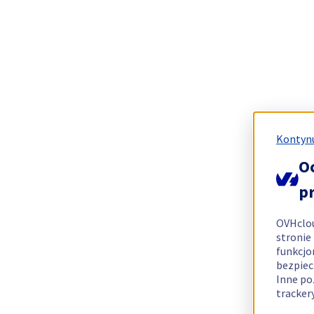
Kontynu
O
p
OVHclo
stronie
funkcjo
bezpiec
Inne po
tracker