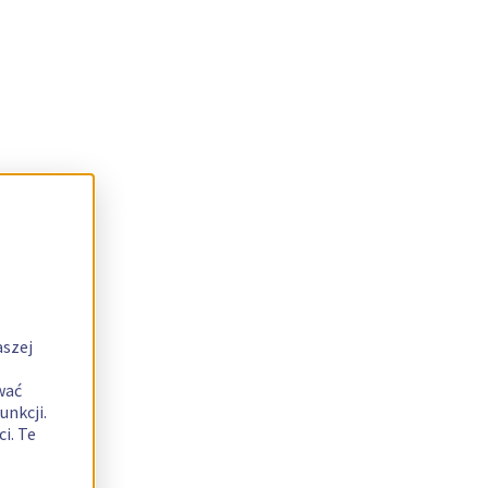
aszej
wać
unkcji.
i. Te