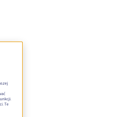
aszej
wać
unkcji.
i. Te