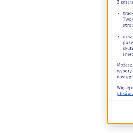
Z zastr
trac
Twoj
stro
oraz
pozw
skut
i me
Możesz 
wybory 
dostępn
Więcej 
plików 