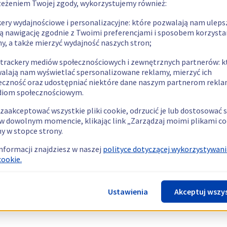
zeżeniem Twojej zgody, wykorzystujemy również:
kery wydajnościowe i personalizacyjne: które pozwalają nam uleps
ą nawigację zgodnie z Twoimi preferencjami i sposobem korzysta
ny, a także mierzyć wydajność naszych stron;
 trackery mediów społecznościowych i zewnętrznych partnerów: k
alają nam wyświetlać spersonalizowane reklamy, mierzyć ich
eczność oraz udostępniać niektóre dane naszym partnerom rek
diom społecznościowym.
zaakceptować wszystkie pliki cookie, odrzucić je lub dostosować 
w dowolnym momencie, klikając link „Zarządzaj moimi plikami co
y w stopce strony.
informacji znajdziesz w naszej
polityce dotyczącej wykorzystywani
cookie.
Ustawienia
Akceptuj wszy