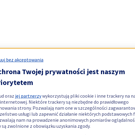
uj bez akceptowania
chrona Twojej prywatności jest naszym
riorytetem
ud oraz
jej partnerzy
wykorzystują pliki cookie i inne trackery na n
 internetowej. Niektóre trackery są niezbędne do prawidłowego
nowania strony. Pozwalają nam one w szczególności zagwaranto
zeństwo usługi lub zapewnić działanie niektórych podstawowych f
zwalają nam na prowadzenie anonimowych pomiarów oglądalnośc
y są zwolnione z obowiązku uzyskania zgody.