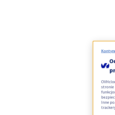
Kontynu
O
p
OVHclo
stronie
funkcjo
bezpiec
Inne po
tracker