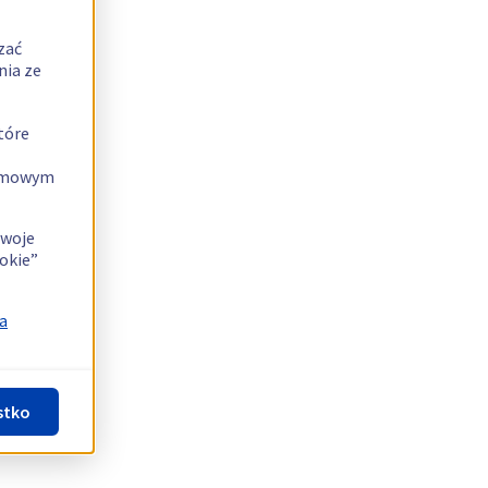
zać
nia ze
tóre
lamowym
swoje
okie”
a
stko