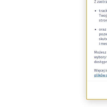
Z zastr
trac
Twoj
stro
oraz
pozw
skut
i me
Możesz 
wybory 
dostępn
Więcej 
plików 