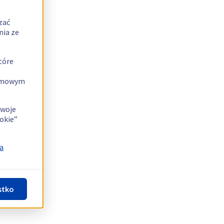
zać
nia ze
tóre
lamowym
swoje
okie”
a
stko