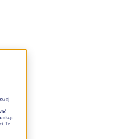
aszej
wać
unkcji.
i. Te