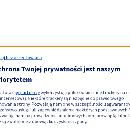
uj bez akceptowania
chrona Twojej prywatności jest naszym
riorytetem
ud oraz
jej partnerzy
wykorzystują pliki cookie i inne trackery na n
 internetowej. Niektóre trackery są niezbędne do prawidłowego
nowania strony. Pozwalają nam one w szczególności zagwaranto
zeństwo usługi lub zapewnić działanie niektórych podstawowych f
zwalają nam na prowadzenie anonimowych pomiarów oglądalnośc
y są zwolnione z obowiązku uzyskania zgody.