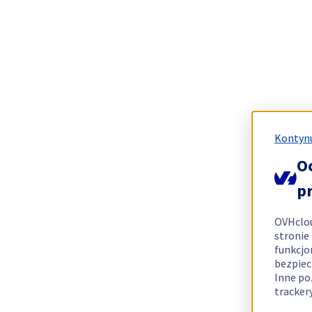
Kontynu
O
p
OVHclo
stronie
funkcjo
bezpiec
Inne po
tracker