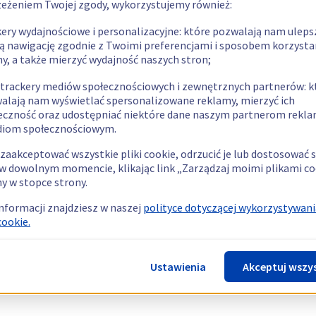
zeżeniem Twojej zgody, wykorzystujemy również:
kery wydajnościowe i personalizacyjne: które pozwalają nam uleps
ą nawigację zgodnie z Twoimi preferencjami i sposobem korzysta
ny, a także mierzyć wydajność naszych stron;
 trackery mediów społecznościowych i zewnętrznych partnerów: k
alają nam wyświetlać spersonalizowane reklamy, mierzyć ich
eczność oraz udostępniać niektóre dane naszym partnerom rek
diom społecznościowym.
zaakceptować wszystkie pliki cookie, odrzucić je lub dostosować 
w dowolnym momencie, klikając link „Zarządzaj moimi plikami co
y w stopce strony.
informacji znajdziesz w naszej
polityce dotyczącej wykorzystywani
cookie.
Ustawienia
Akceptuj wszy