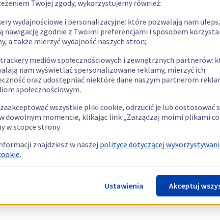
zeżeniem Twojej zgody, wykorzystujemy również:
kery wydajnościowe i personalizacyjne: które pozwalają nam uleps
ą nawigację zgodnie z Twoimi preferencjami i sposobem korzysta
ny, a także mierzyć wydajność naszych stron;
 trackery mediów społecznościowych i zewnętrznych partnerów: k
alają nam wyświetlać spersonalizowane reklamy, mierzyć ich
eczność oraz udostępniać niektóre dane naszym partnerom rek
diom społecznościowym.
zaakceptować wszystkie pliki cookie, odrzucić je lub dostosować 
w dowolnym momencie, klikając link „Zarządzaj moimi plikami co
y w stopce strony.
informacji znajdziesz w naszej
polityce dotyczącej wykorzystywani
cookie.
Ustawienia
Akceptuj wszy