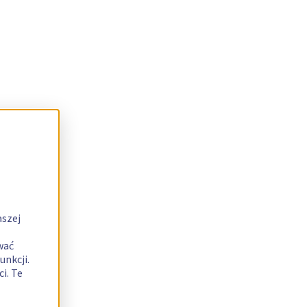
aszej
wać
unkcji.
i. Te