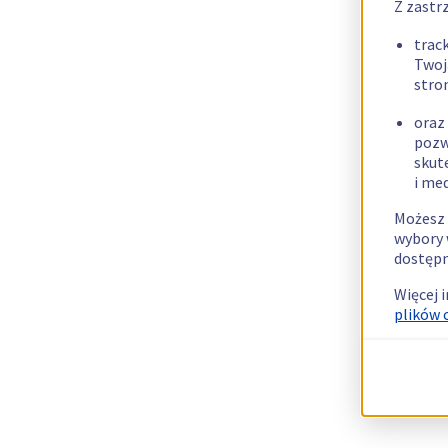
Z zastr
trac
Twoj
stro
oraz
pozw
skut
i me
Możesz 
wybory 
dostępn
Więcej 
plików 