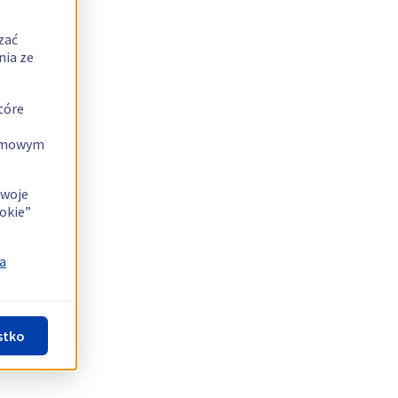
zać
nia ze
tóre
lamowym
swoje
okie”
a
stko