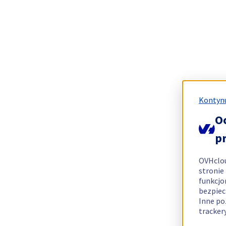
Kontynu
O
p
OVHclo
stronie
funkcjo
bezpiec
Inne po
tracker