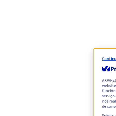
Continu
Pr
A OVHc
website
funcion
serviço
nos rea
de cons
Sujeito