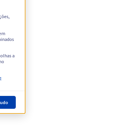
ções,
tem
rminados
colhas a
no
e
tudo