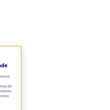
ade
 nosso
ança do
ermitem-
sentos