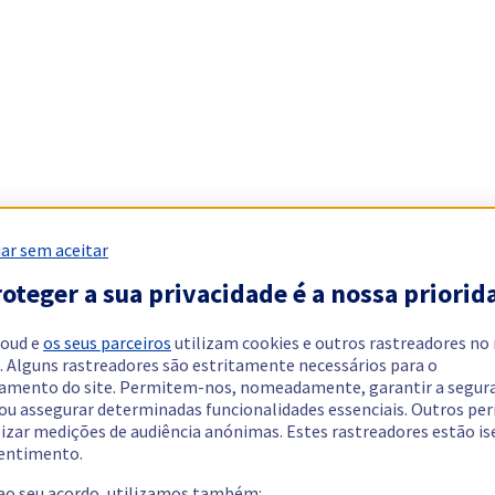
ar sem aceitar
oteger a sua privacidade é a nossa priorid
loud e
os seus parceiros
utilizam cookies e outros rastreadores no
. Alguns rastreadores são estritamente necessários para o
amento do site. Permitem-nos, nomeadamente, garantir a segur
 ou assegurar determinadas funcionalidades essenciais. Outros p
lizar medições de audiência anónimas. Estes rastreadores estão i
entimento.
 ao seu acordo, utilizamos também: