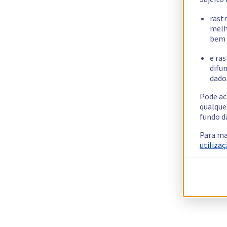
rast
melh
bem 
e ras
difun
dados
Pode ac
qualque
fundo d
Para ma
utilizaç