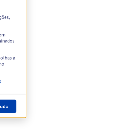
ções,
tem
rminados
colhas a
no
e
tudo