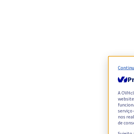
Continu
Pr
A OVHc
website
funcion
serviço
nos rea
de cons
Sujeito