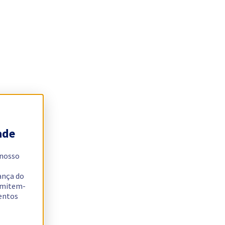
ade
 nosso
ança do
ermitem-
sentos