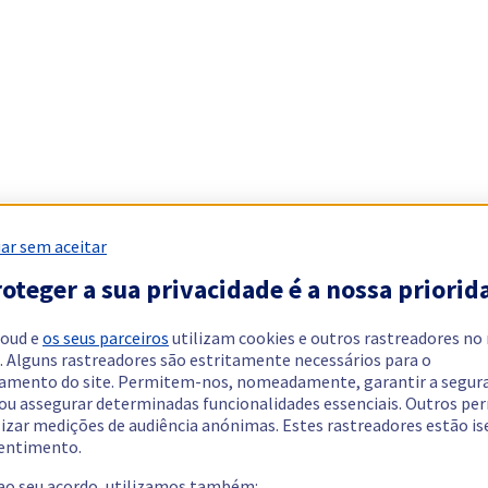
ar sem aceitar
oteger a sua privacidade é a nossa priorid
loud e
os seus parceiros
utilizam cookies e outros rastreadores no
. Alguns rastreadores são estritamente necessários para o
amento do site. Permitem-nos, nomeadamente, garantir a segur
 ou assegurar determinadas funcionalidades essenciais. Outros p
lizar medições de audiência anónimas. Estes rastreadores estão i
entimento.
 ao seu acordo, utilizamos também: