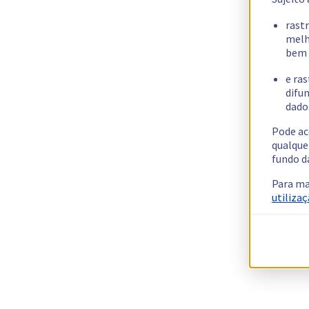
rast
melh
bem 
e ras
difun
dados
Pode ac
qualque
fundo d
Para ma
utilizaç