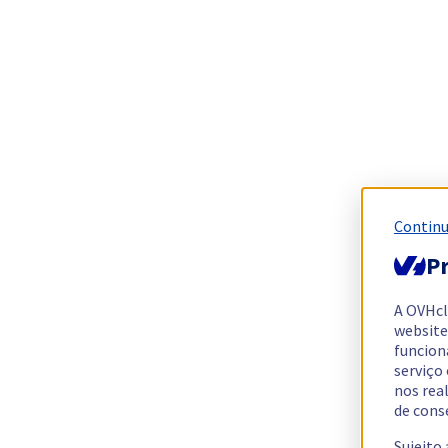
Continu
Pr
A OVHc
website
funcion
serviço
nos rea
de cons
Sujeito