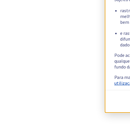
rast
melh
bem 
e ras
difun
dados
Pode ac
qualque
fundo d
Para ma
utilizaç