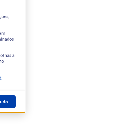
ções,
tem
rminados
colhas a
no
e
tudo