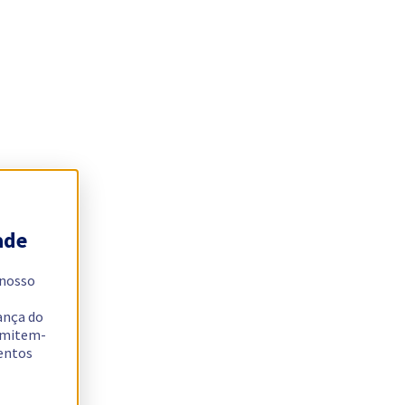
ade
 nosso
ança do
ermitem-
sentos