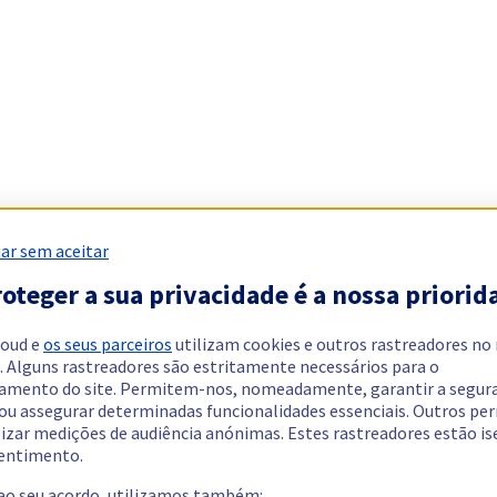
ar sem aceitar
oteger a sua privacidade é a nossa priorid
loud e
os seus parceiros
utilizam cookies e outros rastreadores no
. Alguns rastreadores são estritamente necessários para o
amento do site. Permitem-nos, nomeadamente, garantir a segur
 ou assegurar determinadas funcionalidades essenciais. Outros p
lizar medições de audiência anónimas. Estes rastreadores estão i
entimento.
 ao seu acordo, utilizamos também: