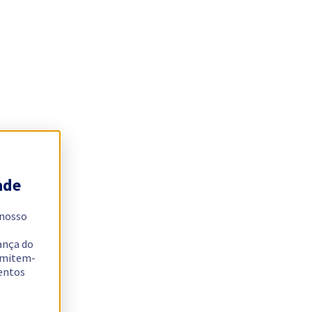
ade
 nosso
ança do
ermitem-
sentos