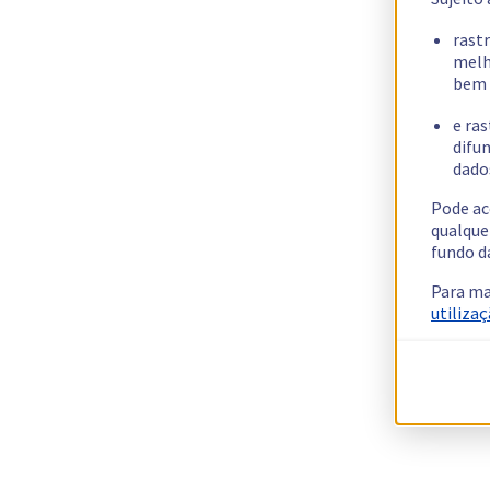
rast
melh
bem 
e ras
difun
dados
Pode ac
qualque
fundo d
Para ma
utilizaç