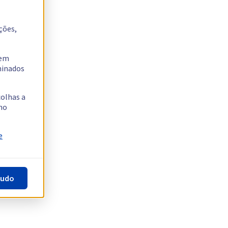
ções,
tem
rminados
colhas a
no
e
tudo