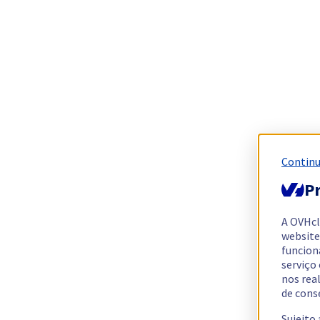
Continu
Pr
A OVHc
website
funcion
serviço
nos rea
de cons
Sujeito