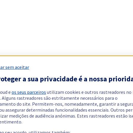
ar sem aceitar
oteger a sua privacidade é a nossa priorid
loud e
os seus parceiros
utilizam cookies e outros rastreadores no
. Alguns rastreadores são estritamente necessários para o
amento do site. Permitem-nos, nomeadamente, garantir a segur
 ou assegurar determinadas funcionalidades essenciais. Outros p
lizar medições de audiência anónimas. Estes rastreadores estão i
entimento.
 ao seu acordo, utilizamos também: