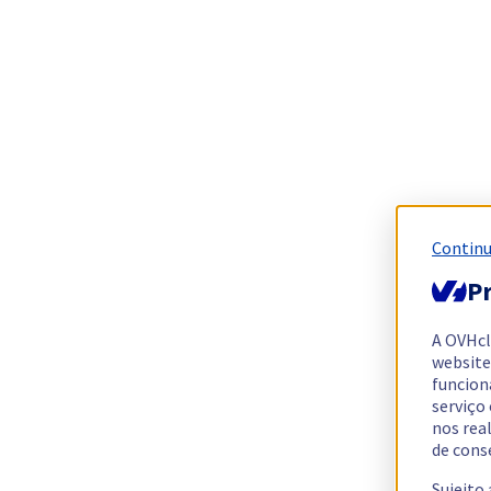
Continu
Pr
A OVHc
website
funcion
serviço
nos rea
de cons
Sujeito