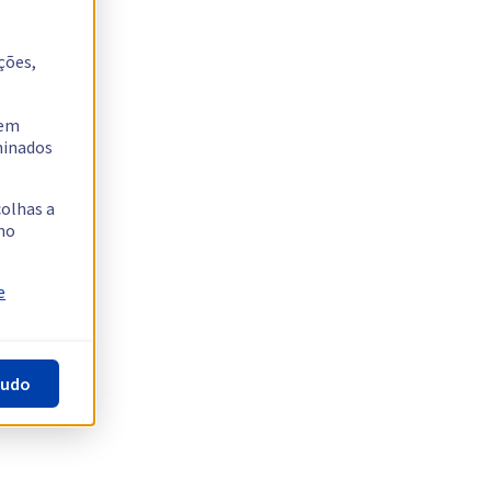
ções,
tem
rminados
colhas a
no
e
tudo