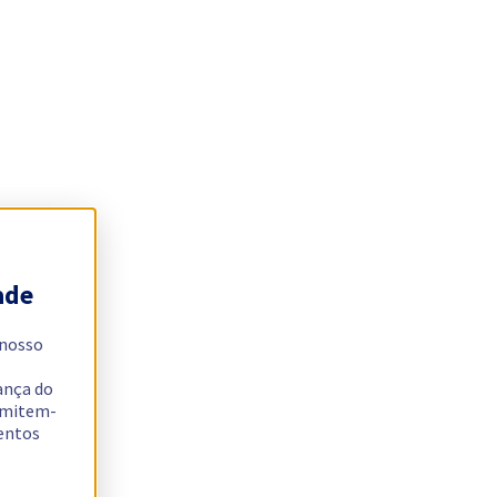
ade
 nosso
ança do
ermitem-
sentos