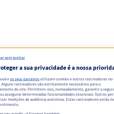
ar sem aceitar
oteger a sua privacidade é a nossa priorid
loud e
os seus parceiros
utilizam cookies e outros rastreadores no
. Alguns rastreadores são estritamente necessários para o
amento do site. Permitem-nos, nomeadamente, garantir a segur
 ou assegurar determinadas funcionalidades essenciais. Outros p
lizar medições de audiência anónimas. Estes rastreadores estão i
entimento.
 ao seu acordo, utilizamos também: