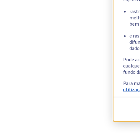
rast
melh
bem 
e ras
difun
dados
Pode ac
qualque
fundo d
Para ma
utilizaç