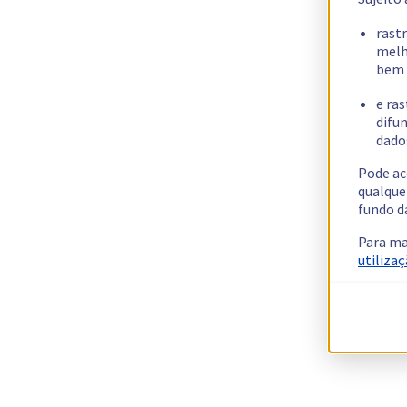
rast
melh
bem 
e ras
difun
dados
Pode ac
qualque
fundo d
Para ma
utilizaç