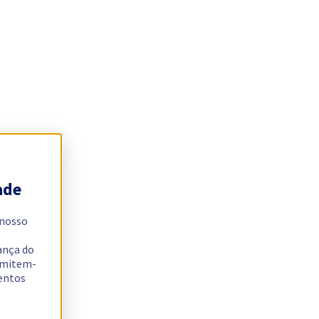
ade
 nosso
ança do
ermitem-
sentos