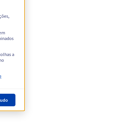
ções,
tem
rminados
colhas a
no
e
tudo