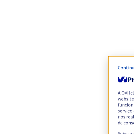
Continu
Pr
A OVHc
website
funcion
serviço
nos rea
de cons
Sujeito