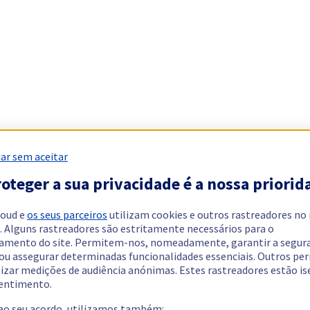
ar sem aceitar
oteger a sua privacidade é a nossa priorid
loud e
os seus parceiros
utilizam cookies e outros rastreadores no
. Alguns rastreadores são estritamente necessários para o
amento do site. Permitem-nos, nomeadamente, garantir a segur
 ou assegurar determinadas funcionalidades essenciais. Outros p
lizar medições de audiência anónimas. Estes rastreadores estão i
entimento.
 ao seu acordo, utilizamos também: