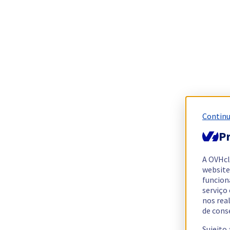
Continu
Pr
A OVHc
website
funcion
serviço
nos rea
de cons
Sujeito