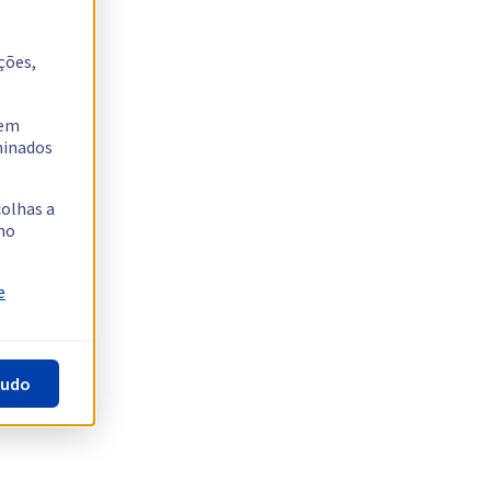
ções,
tem
rminados
colhas a
no
e
tudo