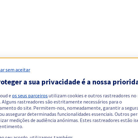
ar sem aceitar
oteger a sua privacidade é a nossa priorid
loud e
os seus parceiros
utilizam cookies e outros rastreadores no
. Alguns rastreadores são estritamente necessários para o
amento do site. Permitem-nos, nomeadamente, garantir a segur
 ou assegurar determinadas funcionalidades essenciais. Outros p
lizar medições de audiência anónimas. Estes rastreadores estão i
entimento.
 ao seu acordo, utilizamos também: