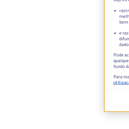
rast
melh
bem 
e ras
difun
dados
Pode ac
qualque
fundo d
Para ma
utilizaç