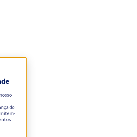
ade
 nosso
ança do
ermitem-
sentos