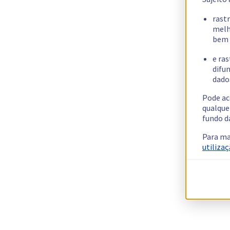
rast
melh
bem 
e ras
difun
dados
Pode ac
qualque
fundo d
Para ma
utilizaç