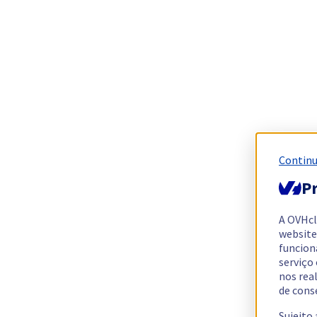
Continu
Pr
A OVHc
website
funcion
serviço
nos rea
de cons
Sujeito