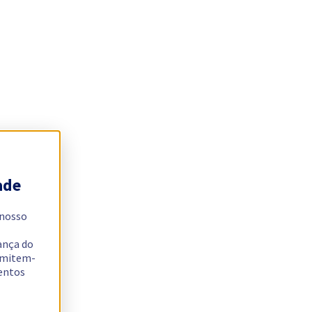
ade
 nosso
ança do
ermitem-
sentos