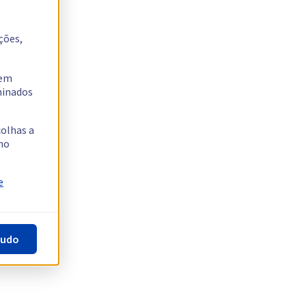
ções,
tem
rminados
colhas a
no
e
tudo