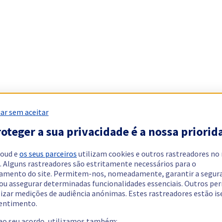
ar sem aceitar
oteger a sua privacidade é a nossa priorid
loud e
os seus parceiros
utilizam cookies e outros rastreadores no
. Alguns rastreadores são estritamente necessários para o
amento do site. Permitem-nos, nomeadamente, garantir a segur
 ou assegurar determinadas funcionalidades essenciais. Outros p
lizar medições de audiência anónimas. Estes rastreadores estão i
entimento.
 ao seu acordo, utilizamos também: