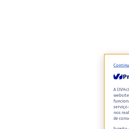
Continu
Pr
A OVHc
website
funcion
serviço
nos rea
de cons
Sujeito