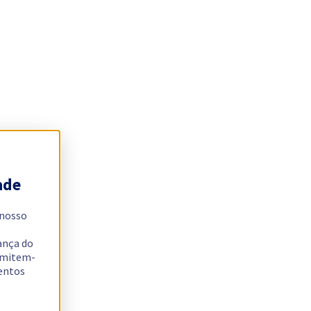
ade
 nosso
ança do
ermitem-
sentos