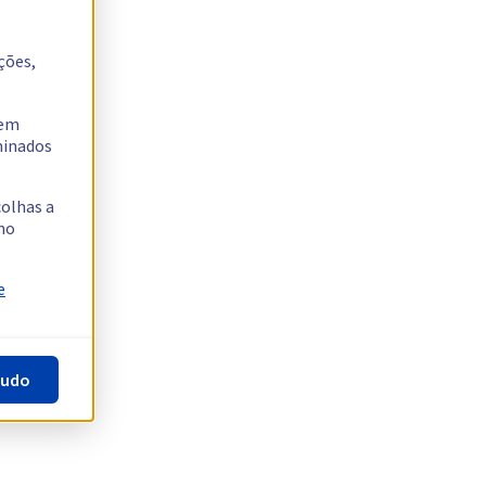
ções,
tem
rminados
colhas a
no
e
tudo