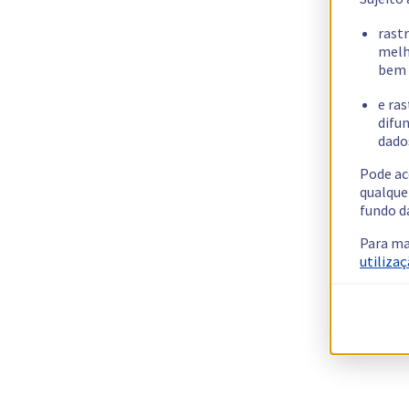
rast
melh
bem 
e ras
difun
dados
Pode ac
qualque
fundo d
Para ma
utilizaç