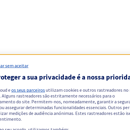
ar sem aceitar
oteger a sua privacidade é a nossa priorid
loud e
os seus parceiros
utilizam cookies e outros rastreadores no
. Alguns rastreadores são estritamente necessários para o
amento do site. Permitem-nos, nomeadamente, garantir a segur
 ou assegurar determinadas funcionalidades essenciais. Outros p
lizar medições de audiência anónimas. Estes rastreadores estão i
entimento.
 ao seu acordo, utilizamos também: