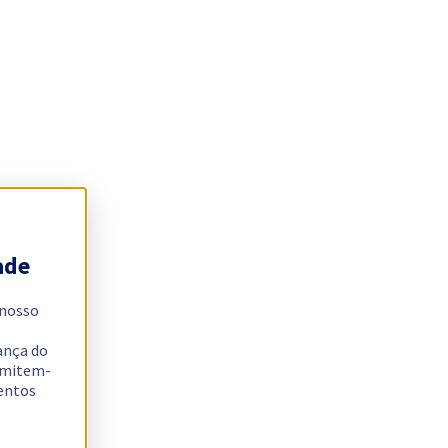
ade
 nosso
ança do
ermitem-
sentos