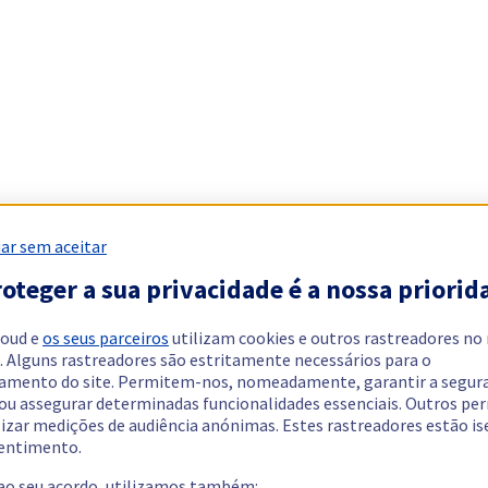
ar sem aceitar
oteger a sua privacidade é a nossa priorid
loud e
os seus parceiros
utilizam cookies e outros rastreadores no
. Alguns rastreadores são estritamente necessários para o
amento do site. Permitem-nos, nomeadamente, garantir a segur
 ou assegurar determinadas funcionalidades essenciais. Outros p
lizar medições de audiência anónimas. Estes rastreadores estão i
entimento.
 ao seu acordo, utilizamos também: