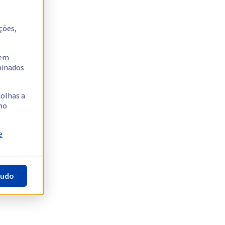
ções,
tem
rminados
colhas a
no
e
tudo