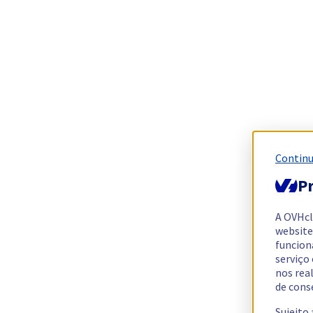
Continu
Pr
A OVHc
website
funcion
serviço
nos rea
de cons
Sujeito