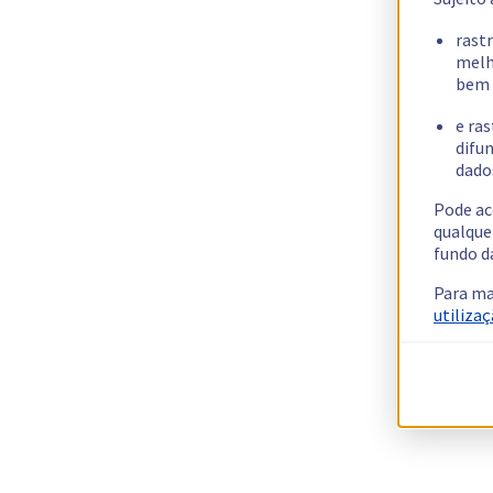
rast
melh
bem 
e ras
difun
dados
Pode ac
qualque
fundo d
Para ma
utilizaç